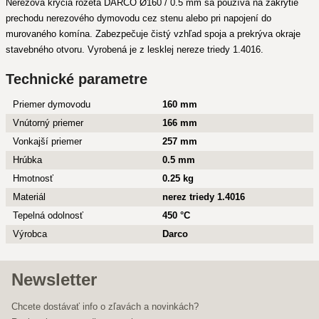
Nerezová krycia rozeta DARCO Ø160 / 0.5 mm sa používa na zakrytie
prechodu nerezového dymovodu cez stenu alebo pri napojení do
murovaného komína. Zabezpečuje čistý vzhľad spoja a prekrýva okraje
stavebného otvoru. Vyrobená je z lesklej nereze triedy 1.4016.
Technické parametre
Priemer dymovodu
160 mm
Vnútorný priemer
166 mm
Vonkajší priemer
257 mm
Hrúbka
0.5 mm
Hmotnosť
0.25 kg
Materiál
nerez triedy 1.4016
Tepelná odolnosť
450 °C
Výrobca
Darco
Newsletter
Chcete dostávať info o zľavách a novinkách?