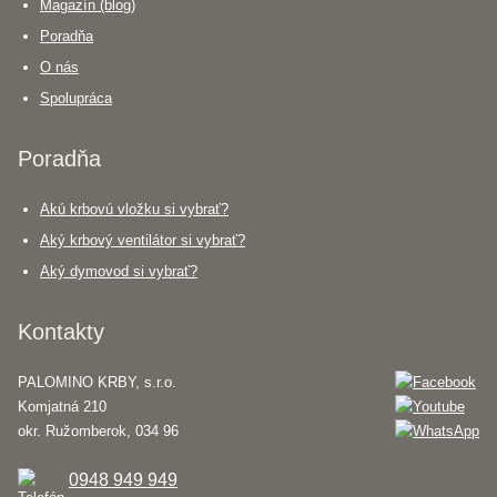
Magazín (blog)
Poradňa
O nás
Spolupráca
Poradňa
Akú krbovú vložku si vybrať?
Aký krbový ventilátor si vybrať?
Aký dymovod si vybrať?
Kontakty
PALOMINO KRBY, s.r.o.
Komjatná 210
okr. Ružomberok, 034 96
0948 949 949