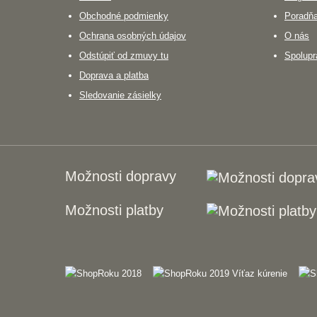
Obchodné podmienky
Poradň
Ochrana osobných údajov
O nás
Odstúpiť od zmuvy tu
Spolupr
Doprava a platba
Sledovanie zásielky
Možnosti dopravy
Možnosti platby