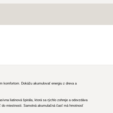
ým komfortom. Dokážu akumulovať energiu z dreva a
na liatinová špirála, ktorá sa rýchlo zohreje a odovzdáva
päť do miestnosti. Samotná akumulačná časť má hmotnosť