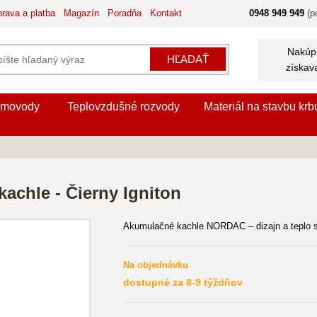
rava a platba
Magazín
Poradňa
Kontakt
0948 949 949
(po
Nakúpi
HĽADAŤ
získav
movody
Teplovzdušné rozvody
Materiál na stavbu krb
chle - Čierny Igniton
Akumulačné kachle NORDAC – dizajn a teplo 
Na objednávku
dostupné za 8-9 týždňov