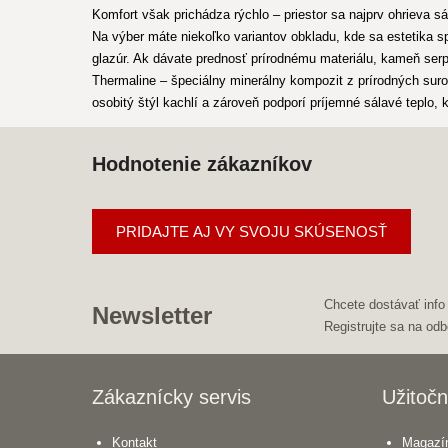
Komfort však prichádza rýchlo – priestor sa najprv ohrieva s
Na výber máte niekoľko variantov obkladu, kde sa estetika 
glazúr. Ak dávate prednosť prírodnému materiálu, kameň serpe
Thermaline – špeciálny minerálny kompozit z prírodných sur
osobitý štýl kachlí a zároveň podporí príjemné sálavé teplo,
Hodnotenie zákazníkov
PRIDAJTE AJ VY SVOJU SKÚSENOSŤ
Chcete dostávať info
Newsletter
Registrujte sa na odb
Zákaznícky servis
Užitočn
Kontakt
Magazín