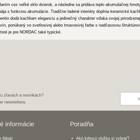
álaním cez veľké sklo dvierok, a následne sa pridáva teplo akumulačnej hmoty
spája s funkciou akumulácie. Tradične ladené interiéry doplnia keramické ka
ntin dodá kachliam eleganciu a jedinečný charakter vďaka svojej prirodzenej 
ovín, ponúkaný vo svetlosivej alebo tmavosivej farbe s nadčasovou štruktúr
 ktoré je pre NORDAC také typické.
 o zľavách a novinkách?
er newslettera.
é informácie
Poradňa
 (blog)
Akú krbovú vložku si vybrať?