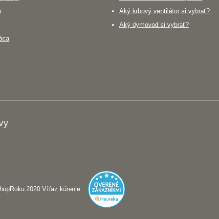
a
Aký krbový ventilátor si vybrať?
Aký dymovod si vybrať?
áca