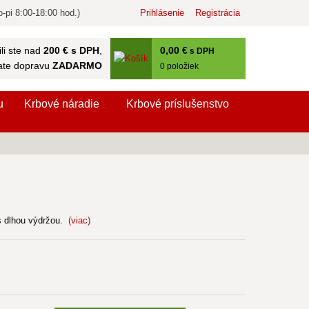
-pi 8:00-18:00 hod.)
Prihlásenie
Registrácia
0
,00 €
li ste nad
200 € s DPH
,
s DPH
ate dopravu
ZADARMO
0
položiek
u
Krbové náradie
Krbové príslušenstvo
s dlhou výdržou.
(viac)