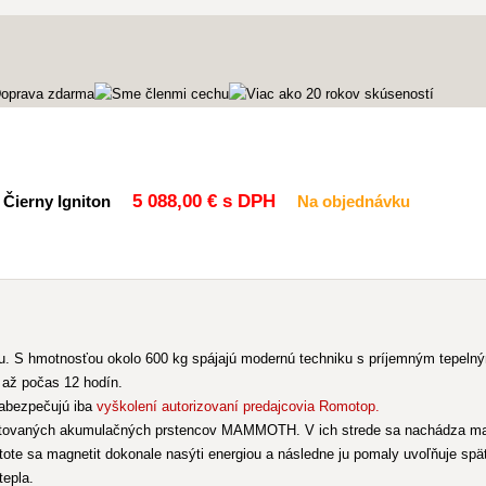
5 088
,00 €
s DPH
Čierny Igniton
Na objednávku
u. S hmotnosťou okolo 600 kg spájajú modernú techniku s príjemným tepeln
 až počas 12 hodín.
abezpečujú iba
vyškolení autorizovaní predajcovia Romotop.
ntovaných akumulačných prstencov MAMMOTH. V ich strede sa nachádza masív
tote sa magnetit dokonale nasýti energiou a následne ju pomaly uvoľňuje s
tepla.