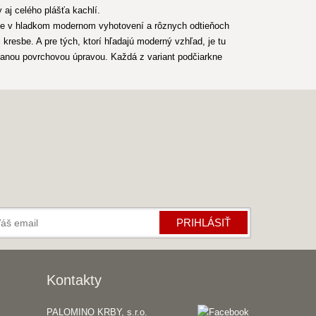
 aj celého plášťa kachlí.
chle v hladkom modernom vyhotovení a rôznych odtieňoch
kresbe. A pre tých, ktorí hľadajú moderný vzhľad, je tu
ovanou povrchovou úpravou. Každá z variant podčiarkne
PRIHLÁSIŤ
Kontakty
PALOMINO KRBY, s.r.o.