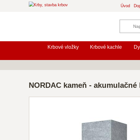
Úvod
Dop
Krbové vložky
Krbové kachle
Dy
NORDAC kameň - akumulačné ka