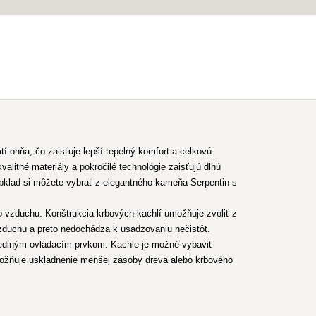
 ohňa, čo zaisťuje lepší tepelný komfort a celkovú
alitné materiály a pokročilé technológie zaisťujú dlhú
 obklad si môžete vybrať z elegantného kameňa Serpentin s
 vzduchu. Konštrukcia krbových kachlí umožňuje zvoliť z
zduchu a preto nedochádza k usadzovaniu nečistôt.
jediným ovládacím prvkom. Kachle je možné vybaviť
umožňuje uskladnenie menšej zásoby dreva alebo krbového