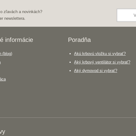
 o zľavách a novinkách?
er newslettera.
é informácie
Poradňa
 (blog)
Akú krbovú vložku si vybrať?
a
Aký krbový ventilátor si vybrať?
Aký dymovod si vybrať?
áca