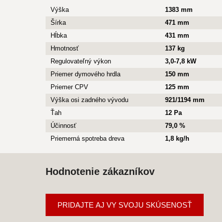
Výška
1383 mm
Šírka
471 mm
Hĺbka
431 mm
Hmotnosť
137 kg
Regulovateľný výkon
3,0-7,8 kW
Priemer dymového hrdla
150 mm
Priemer CPV
125 mm
Výška osi zadného vývodu
921/1194 mm
Ťah
12 Pa
Účinnosť
79,0 %
Priemerná spotreba dreva
1,8 kg/h
Hodnotenie zákazníkov
PRIDAJTE AJ VY SVOJU SKÚSENOSŤ