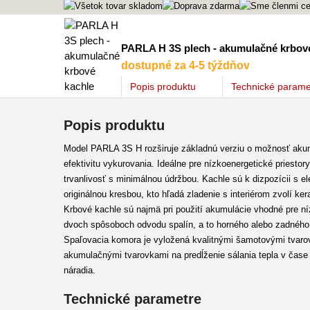
PARLA H 3S plech - akumulačné krbov
dostupné za 4-5 týždňov
Popis
produktu
Technické parame
Popis produktu
Model PARLA 3S H rozširuje základnú verziu o možnosť akumul
efektivitu vykurovania. Ideálne pre nízkoenergetické priestor
trvanlivosť s minimálnou údržbou. Kachle sú k dizpozícii s 
originálnou kresbou, kto hľadá zladenie s interiérom zvolí ke
Krbové kachle sú najmä pri použití akumulácie vhodné pre n
dvoch spôsoboch odvodu spalín, a to horného alebo zadného.
Spaľovacia komora je vyložená kvalitnými šamotovými tvaro
akumulačnými tvarovkami na predĺženie sálania tepla v čase 
náradia.
Technické parametre