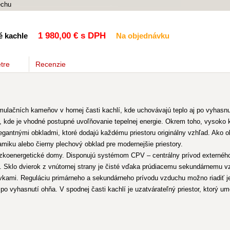
1 980
,00 €
s DPH
é kachle
Na objednávku
tre
Recenzie
ačních kameňov v hornej časti kachlí, kde uchovávajú teplo aj po vyhasnutí
y, kde je vhodné postupné uvoľňovanie tepelnej energie. Okrem toho, vysoko kv
elegantnými obkladmi, ktoré dodajú každému priestoru originálny vzhľad. Ako
ramiku alebo čierny plechový obklad pre modernejšie priestory.
ízkoenergetické domy. Disponujú systémom CPV – centrálny prívod externého
 Sklo dvierok z vnútornej strany je čisté vďaka prúdiacemu sekundárnemu v
vkami. Reguláciu primárneho a sekundárneho prívodu vzduchu možno riadiť 
po vyhasnutí ohňa. V spodnej časti kachlí je uzatvárateľný priestor, ktorý 