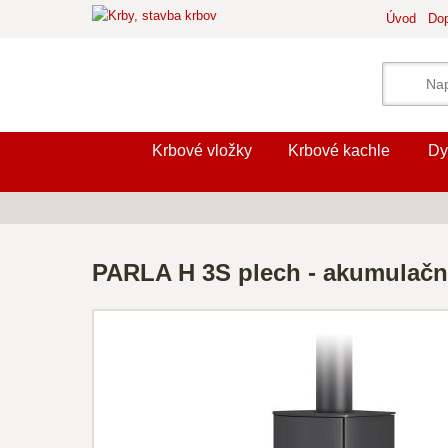
Úvod
Dop
Krbové vložky
Krbové kachle
Dy
PARLA H 3S plech - akumulačn