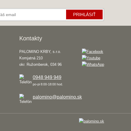
PRIHLÁSIŤ
Kontakty
PALOMINO KRBY, s.r.o.
Komjatná 210
okr. Ružomberok, 034 96
0948 949 949
po-pi 8:00-18:00 hod.
palomino@palomino.sk