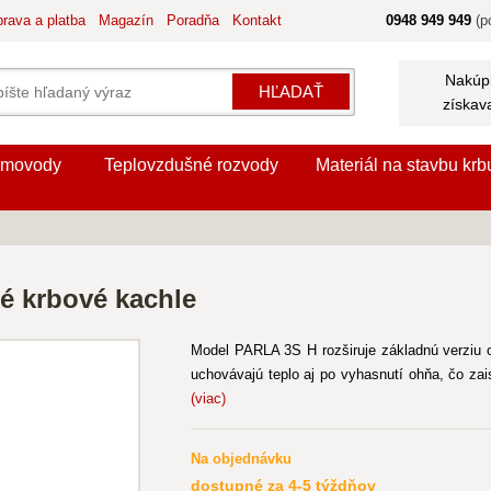
rava a platba
Magazín
Poradňa
Kontakt
0948 949 949
(po
Nakúpi
HĽADAŤ
získav
movody
Teplovzdušné rozvody
Materiál na stavbu krb
é krbové kachle
Model PARLA 3S H rozširuje základnú verziu 
uchovávajú teplo aj po vyhasnutí ohňa, čo zais
(viac)
Na objednávku
dostupné za 4-5 týždňov