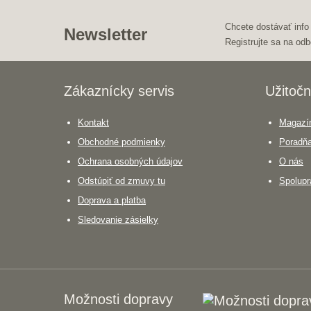
Chcete dostávať info
Newsletter
Registrujte sa na odb
Zákaznícky servis
Užitočn
Kontakt
Magazín
Obchodné podmienky
Poradň
Ochrana osobných údajov
O nás
Odstúpiť od zmuvy tu
Spolupr
Doprava a platba
Sledovanie zásielky
Možnosti dopravy