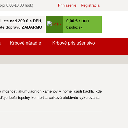
-pi 8:00-18:00 hod.)
Prihlásenie
Registrácia
0
,00 €
li ste nad
200 € s DPH
,
s DPH
ate dopravu
ZADARMO
0
položiek
u
Krbové náradie
Krbové príslušenstvo
o možnosť akumulačních kameňov v hornej časti kachlí, kde
ťuje lepší tepelný komfort a celkovú efektivitu vykurovania.