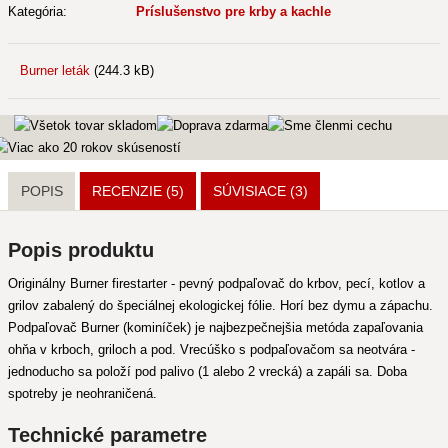
Kategória:
Príslušenstvo pre krby a kachle
Burner leták
(244.3 kB)
POPIS
RECENZIE (5)
SÚVISIACE
(3)
Popis produktu
Originálny Burner firestarter - pevný podpaľovač do krbov, pecí, kotlov a
grilov zabalený do špeciálnej ekologickej fólie. Horí bez dymu a zápachu.
Podpaľovač Burner (kominíček) je najbezpečnejšia metóda zapaľovania
ohňa v krboch, griloch a pod. Vrecúško s podpaľovačom sa neotvára -
jednoducho sa položí pod palivo (1 alebo 2 vrecká) a zapáli sa. Doba
spotreby je neohraničená.
Technické parametre