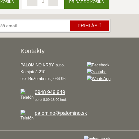
 KOŠÍKA
PRIDAŤ DO KOŠÍKA
PRIHLÁSIŤ
Kontakty
PALOMINO KRBY, s.r.o.
Komjatná 210
okr. Ružomberok, 034 96
0948 949 949
po-pi 8:00-18:00 hod.
palomino@palomino.sk