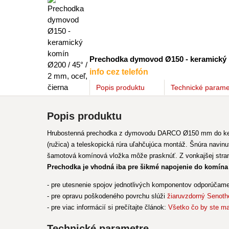
Prechodka dymovod Ø150 - keramický ko
info cez telefón
Popis
produktu
Technické parame
Popis produktu
Hrubostenná prechodka z dymovodu DARCO Ø150 mm do kera
(ružica) a teleskopická rúra uľahčujúca montáž. Šnúra navin
šamotová komínová vložka môže prasknúť. Z vonkajšej stran
Prechodka je vhodná iba pre šikmé napojenie do komína
- pre utesnenie spojov jednotlivých komponentov odporúčam
- pre opravu poškodeného povrchu slúži
žiaruvzdorný Senoth
- pre viac informácií si prečítajte článok:
Všetko čo by ste ma
Technické parametre