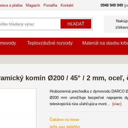
rava a platba
Magazín
Poradňa
Kontakt
0948 949 949
(po
Nakúpi
HĽADAŤ
získav
movody
Teplovzdušné rozvody
Materiál na stavbu krb
mický komín Ø200 / 45° / 2 mm, oceľ, 
Hrubostenná prechodka z dymovodu DARCO Ø
Ø200 mm umožňuje bezpečné napojenie dym
teleskopická rúra uľahčujúca mont...
(viac)
Čakáme na tovar
info cez telefón