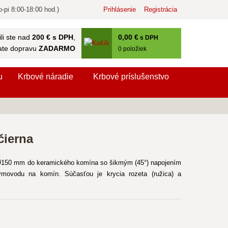
-pi 8:00-18:00 hod.)
Prihlásenie
Registrácia
0
,00 €
li ste nad
200 € s DPH
,
s DPH
ate dopravu
ZADARMO
0
položiek
u
Krbové náradie
Krbové príslušenstvo
čierna
150 mm do keramického komína so šikmým (45°) napojením
ovodu na komín. Súčasťou je krycia rozeta (ružica) a