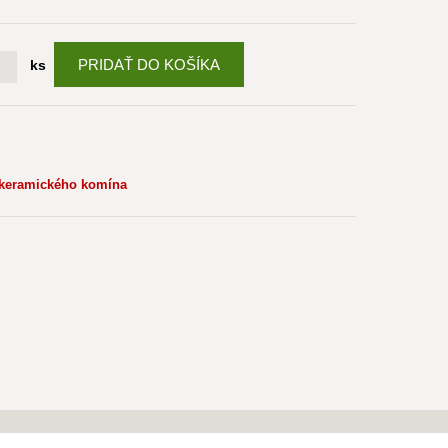
PRIDAŤ DO KOŠÍKA
ks
 keramického komína