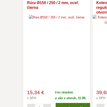
Rúra Ø150 / 250 / 2 mm, oceľ,
Kolen
čierna
regulo
otvorm
15
,34 €
39
,6
4 ks skladom
s DPH
u vás v utorok, 11.08.
s DPH