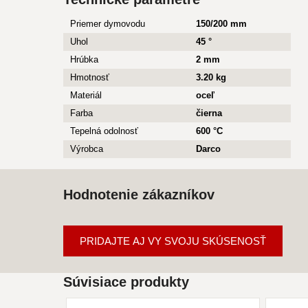
Priemer dymovodu
150/200 mm
Uhol
45 °
Hrúbka
2 mm
Hmotnosť
3.20 kg
Materiál
oceľ
Farba
čierna
Tepelná odolnosť
600 °C
Výrobca
Darco
Hodnotenie zákazníkov
PRIDAJTE AJ VY SVOJU SKÚSENOSŤ
Súvisiace produkty