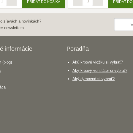
PRIDAŤ DO KOŠÍKA
PRIDAŤ DO
 o zľavách a novinkách?
er newslettera.
é informácie
Poradňa
 (blog)
Akú krbovú vložku si vybrať?
a
Aký krbový ventilátor si vybrať?
Aký dymovod si vybrať?
áca