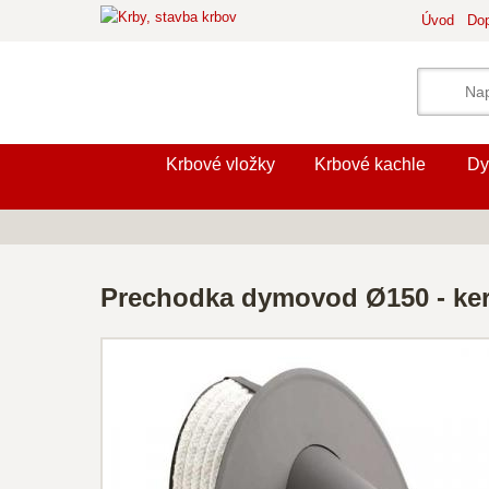
Úvod
Dop
Krbové vložky
Krbové kachle
Dy
Prechodka dymovod Ø150 - kera