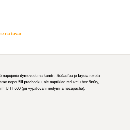
e na tovar
apojenie dymovodu na komín. Súčasťou je krycia rozeta
sme nepoužili prechodku, ale napríklad redukciu bez šnúry,
erm UHT 600 (pri vypaľovaní nedymí a nezapácha).