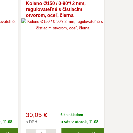
Koleno Ø150 / 0-90°/ 2 mm,
Rúra Ø150
regulovateľné s čistiacim
čierna
otvorom, oceľ, čierna
30
,05 €
30
,53 
6 ks skladom
, 11.08.
s DPH
u vás v utorok, 11.08.
s DPH