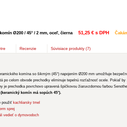
51
,25 €
s DPH
mín Ø200 / 45° / 2 mm, oceľ, čierna
Čakám
tre
Recenzie
Súvisiace
produkty
(7)
mického komína so šikmým (45°) napojením Ø200 mm umožňuje bezpečné n
utá po celom obvode prechodky eliminuje tepelnú rozťažnosť ocele. Pokiaľ by 
y je prechodka povrchovo upravená špičkovou žiaruvzdornou farbou Senoth
 (keramický komín má sopúch 45°).
e použiť
kachliarsky tmel
erm sprej
li vedieť o dymovodoch