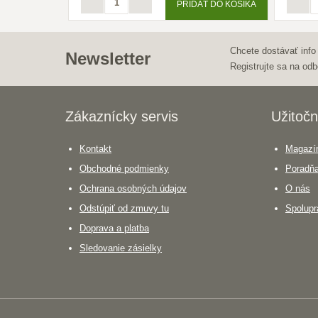
PRIDAŤ DO KOŠÍKA
Chcete dostávať info
Newsletter
Registrujte sa na odb
Zákaznícky servis
Užitočn
Kontakt
Magazín
Obchodné podmienky
Poradň
Ochrana osobných údajov
O nás
Odstúpiť od zmuvy tu
Spolupr
Doprava a platba
Sledovanie zásielky