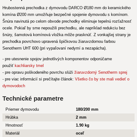
Hrubostenná prechodka z dymovodu DARCO Ø180 mm do keramického
komína Ø200 mm umožňuje bezpečné spojenie dymovodu s komínom.
Šnúra navinutá po celom obvode prechodky eliminuje tepelnú rozťažnosť
ocele. Pokiaľ by sme nepoužili prechodku, ale napríklad redukciu bez
šnúry, šamotová komínová vložka môže prasknúť. Z vonkajšej strany je
prechodka povrchovo upravená špičkovou žiaruvzdornou farbou
Senotherm UHT 600 (pri vypaľovaní nedymí a nezapácha).
- pre utesnenie spojov jednotlivých komponentov odporúčame
použiť
kachliarsky tmel
- pre opravu poškodeného povrchu slúži
žiaruvzdorný Senotherm sprej
- pre viac informácií si prečítajte článok:
Všetko čo by ste mali vedieť o
dymovodoch
Technické parametre
Priemer dymovodu
180/200 mm
Hrúbka
2 mm
Hmotnosť
1.90 kg
Materiál
oceľ