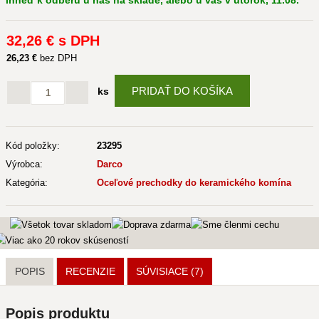
ihneď k odberu u nás na sklade, alebo u vás v utorok, 11.08.
32
,26 €
s DPH
26
,23 €
bez DPH
PRIDAŤ DO KOŠÍKA
ks
Kód položky:
23295
Výrobca:
Darco
Kategória:
Oceľové prechodky do keramického komína
POPIS
RECENZIE
SÚVISIACE
(7)
Popis produktu