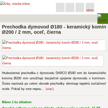
MENU
Prechodka dymovod Ø180 - keramický komín
Ø200 / 2 mm, oceľ, čierna
Hrubostenná prechodka z dymovodu DARCO Ø180 mm do keramického
komína Ø200 mm umožňuje bezpečné spojenie dymovodu s komínom.
Šnúra navinutá po celom obvode prechodky eliminuje tepelnú rozťažnosť
ocele. Pokiaľ by sme nepou...
(viac)
Máme 1 ks skladom