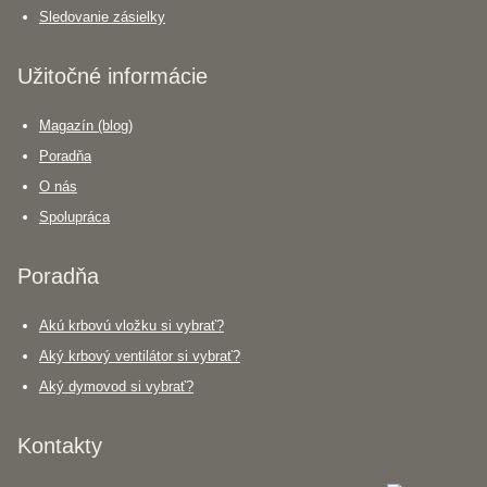
Sledovanie zásielky
Užitočné informácie
Magazín (blog)
Poradňa
O nás
Spolupráca
Poradňa
Akú krbovú vložku si vybrať?
Aký krbový ventilátor si vybrať?
Aký dymovod si vybrať?
Kontakty