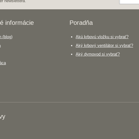
er newslettera.
é informácie
Poradňa
 (blog)
Akú krbovú vložku si vybrať?
a
Aký krbový ventilátor si vybrať?
Aký dymovod si vybrať?
áca