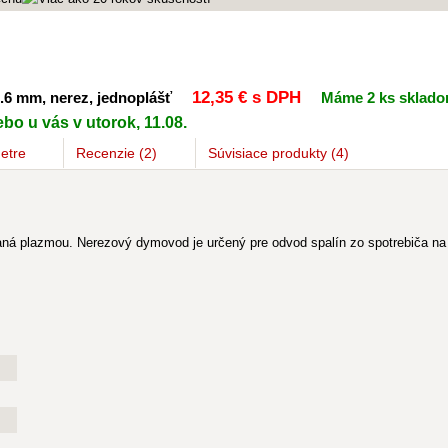
12
,35 €
s DPH
.6 mm, nerez, jednoplášť
Máme 2 ks sklad
bo u vás v utorok, 11.08.
etre
Recenzie (2)
Súvisiace
produkty
(4)
 plazmou. Nerezový dymovod je určený pre odvod spalín zo spotrebiča na dr