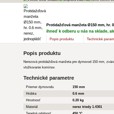
Protidažďová manžeta Ø150 mm, hr. 0
ihneď k odberu u nás na sklade, ale
Popis
produktu
Technické param
Popis produktu
Nerezová protidažďová manžeta pre dymovod 150 mm, zváraná
vložkovanie komínov.
Technické parametre
Priemer dymovodu
150 mm
Hrúbka
0.6 mm
Hmotnosť
0.20 kg
Materiál
nerez triedy 1.4301
Tepelná odolnosť
450 °C