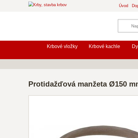
Úvod
Dop
Krbové vložky
Krbové kachle
Dy
Protidažďová manžeta Ø150 mm,