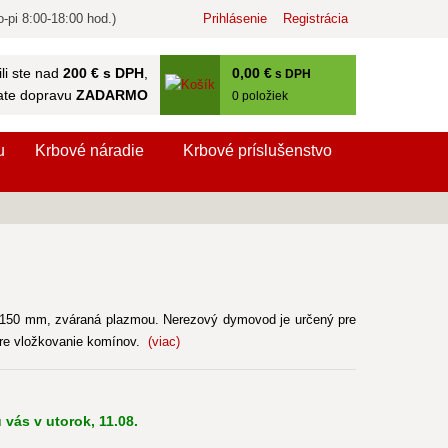
-pi 8:00-18:00 hod.)
Prihlásenie
Registrácia
0
,00 €
li ste nad
200 € s DPH
,
s DPH
ate dopravu
ZADARMO
0
položiek
u
Krbové náradie
Krbové príslušenstvo
150 mm, zváraná plazmou. Nerezový dymovod je určený pre
pre vložkovanie komínov.
(viac)
 vás v utorok, 11.08.