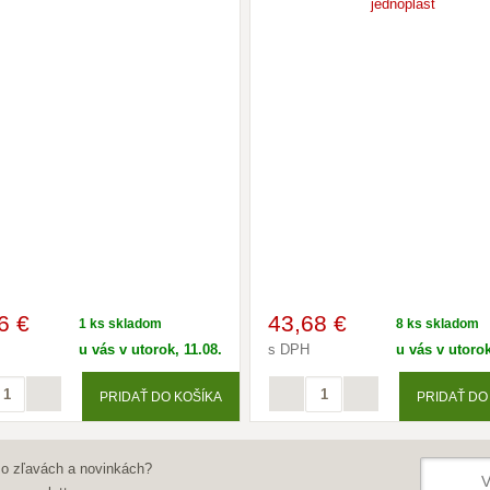
6 €
43
,68 €
1 ks skladom
8 ks skladom
u vás v utorok, 11.08.
s DPH
u vás v utorok
PRIDAŤ DO KOŠÍKA
PRIDAŤ DO
 o zľavách a novinkách?