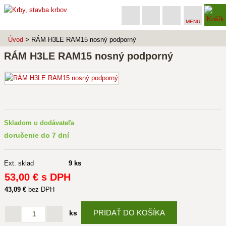
MENU
Úvod
> RÁM H3LE RAM15 nosný podporný
RÁM H3LE RAM15 nosný podporný
Skladom u dodávateľa
doručenie do 7 dní
Ext. sklad
9 ks
53
,00 €
s DPH
43
,09 €
bez DPH
PRIDAŤ DO KOŠÍKA
ks