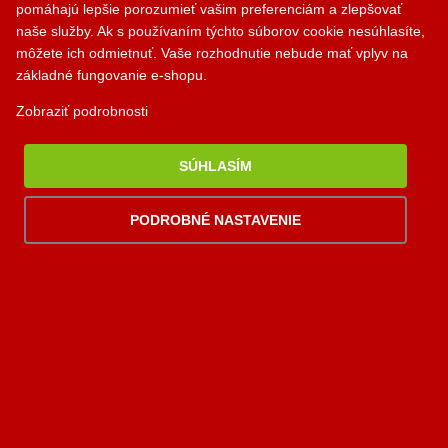
pomáhajú lepšie porozumieť vašim preferenciám a zlepšovať
palomino@palomino.sk
naše služby. Ak s používaním týchto súborov cookie nesúhlasíte,
môžete ich odmietnuť. Vaše rozhodnutie nebude mať vplyv na
základné fungovanie e-shopu.
Možnosti dopravy
Zobraziť podrobnosti
SÚHLASÍM
Možnosti platby
PODROBNÉ NASTAVENIE
Viac
informácií
2006-2026 © Palomino.sk, všetky práva vyhradené. Tento web používa
AI asistent od NEXT176
súbory
cookies
. Prehliadaním webu vyjadrujete súhlas s ich používaním.