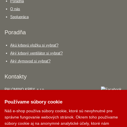
Poradňa
O nás
Spolupráca
Poradňa
Akú krbovú vložku si vybrať?
Aký krbový ventilátor si vybrať?
Aký dymovod si vybrať?
Krbík
Kontakty
Inteligentný krbový asistent
PALOMINO KRBY, s.r.o.
Komjatná 210
Používame súbory cookie
okr. Ružomberok, 034 96
Náš e-shop používa súbory cookie, ktoré sú nevyhnutné pre
0948 949 949
správne fungovanie webových stránok. Okrem toho používame
po-pi 8:00-18:00 hod.
súbory cookie aj na anonymné analytické účely, ktoré nám