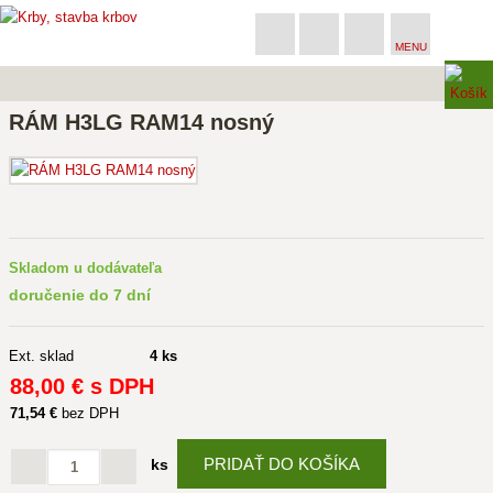
MENU
RÁM H3LG RAM14 nosný
Skladom u dodávateľa
doručenie do 7 dní
Ext. sklad
4 ks
88
,00 €
s DPH
71
,54 €
bez DPH
PRIDAŤ DO KOŠÍKA
ks