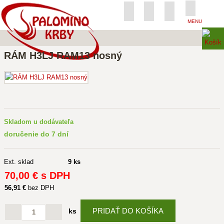
MENU
RÁM H3LJ RAM13 nosný
Skladom u dodávateľa
doručenie do 7 dní
Ext. sklad
9 ks
70
,00 €
s DPH
56
,91 €
bez DPH
PRIDAŤ DO KOŠÍKA
ks