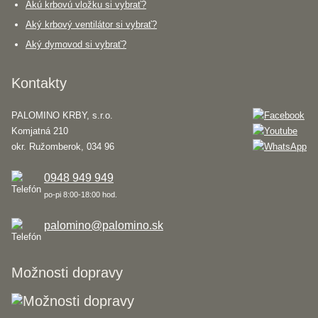
Akú krbovú vložku si vybrať?
Aký krbový ventilátor si vybrať?
Aký dymovod si vybrať?
Kontakty
PALOMINO KRBY, s.r.o.
Komjatná 210
okr. Ružomberok, 034 96
0948 949 949
po-pi 8:00-18:00 hod.
palomino@palomino.sk
Možnosti dopravy