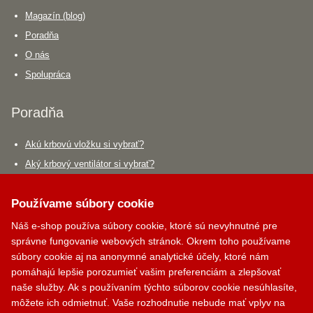
Magazín (blog)
Poradňa
O nás
Spolupráca
Poradňa
Akú krbovú vložku si vybrať?
Aký krbový ventilátor si vybrať?
Aký dymovod si vybrať?
Používame súbory cookie
Krbík
Kontakty
Náš e-shop používa súbory cookie, ktoré sú nevyhnutné pre
Inteligentný krbový asistent
správne fungovanie webových stránok. Okrem toho používame
PALOMINO KRBY, s.r.o.
súbory cookie aj na anonymné analytické účely, ktoré nám
Komjatná 210
pomáhajú lepšie porozumieť vašim preferenciám a zlepšovať
okr. Ružomberok, 034 96
naše služby. Ak s používaním týchto súborov cookie nesúhlasíte,
môžete ich odmietnuť. Vaše rozhodnutie nebude mať vplyv na