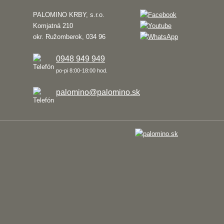
PALOMINO KRBY, s.r.o.
Komjatná 210
okr. Ružomberok, 034 96
0948 949 949
po-pi 8:00-18:00 hod.
palomino@palomino.sk