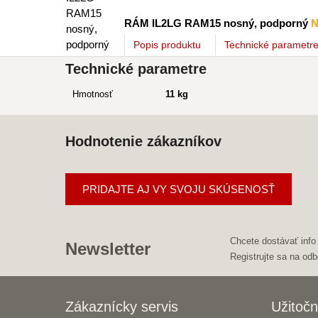
RÁM IL2LG RAM15 nosný, podporný
N
Popis
produktu
Technické parametr
Technické parametre
Hmotnosť
11 kg
Hodnotenie zákazníkov
PRIDAJTE AJ VY SVOJU SKÚSENOSŤ
Chcete dostávať info
Newsletter
Registrujte sa na odb
Zákaznícky servis
Užitočn