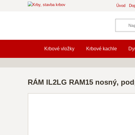
Úvod
Dop
Krbové vložky
Krbové kachle
Dy
RÁM IL2LG RAM15 nosný, pod