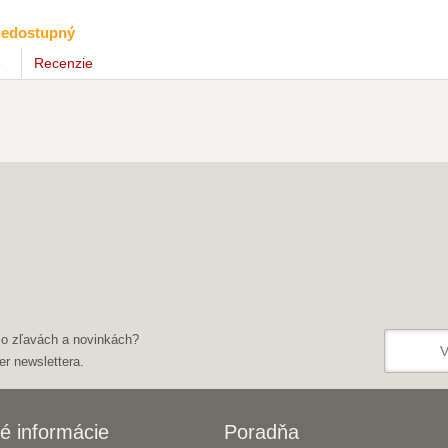
edostupný
e
Recenzie
 o zľavách a novinkách?
er newslettera.
é informácie
Poradňa