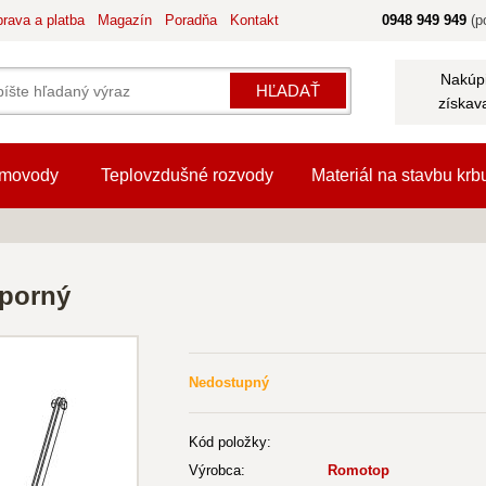
rava a platba
Magazín
Poradňa
Kontakt
0948 949 949
(po
Nakúpi
HĽADAŤ
získav
movody
Teplovzdušné rozvody
Materiál na stavbu krb
porný
Nedostupný
Kód položky:
Výrobca:
Romotop