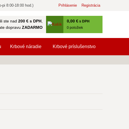
-pi 8:00-18:00 hod.)
Prihlásenie
Registrácia
0
,00 €
li ste nad
200 € s DPH
,
s DPH
ate dopravu
ZADARMO
0
položiek
u
Krbové náradie
Krbové príslušenstvo