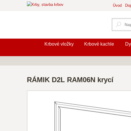
Úvod
Dop
Krbové vložky
Krbové kachle
Dy
RÁMIK D2L RAM06N krycí