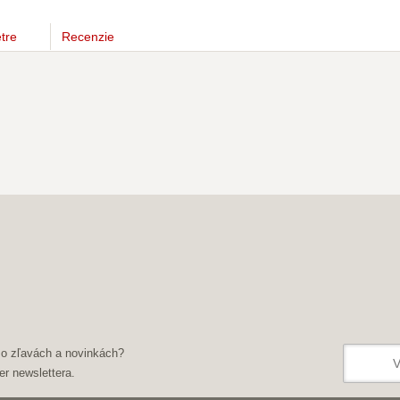
tre
Recenzie
 o zľavách a novinkách?
er newslettera.