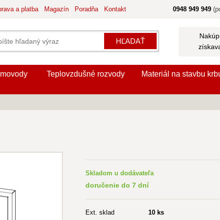
rava a platba
Magazín
Poradňa
Kontakt
0948 949 949
(po
Nakúpi
HĽADAŤ
získav
movody
Teplovzdušné rozvody
Materiál na stavbu krb
Skladom u dodávateľa
doručenie do 7 dní
Ext. sklad
10 ks