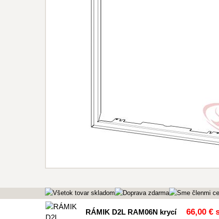
66
,00 €
s
RÁMIK D2L RAM06N krycí