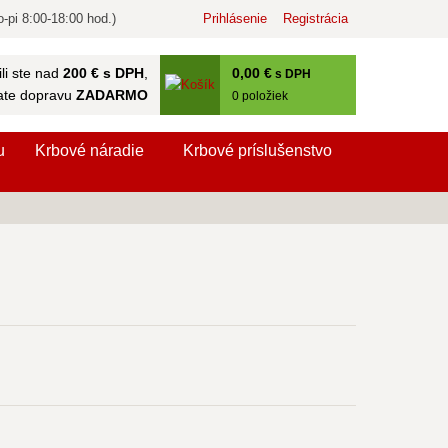
-pi 8:00-18:00 hod.)
Prihlásenie
Registrácia
0
,00 €
li ste nad
200 € s DPH
,
s DPH
ate dopravu
ZADARMO
0
položiek
u
Krbové náradie
Krbové príslušenstvo