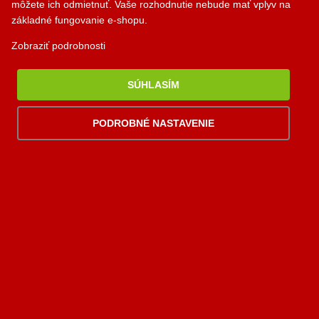
môžete ich odmietnuť. Vaše rozhodnutie nebude mať vplyv na
základné fungovanie e-shopu.
0948 949 949
po-pi 8:00-18:00 hod.
Zobraziť podrobnosti
palomino@palomino.sk
SÚHLASÍM
Možnosti dopravy
PODROBNÉ NASTAVENIE
Možnosti platby
Viac
informácií