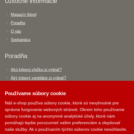
Užitočné informácie
Magazín (blog)
Poradňa
O nás
Spolupráca
Poradňa
Akú krbovú vložku si vybrať?
Aký krbový ventilátor si vybrať?
Aký dymovod si vybrať?
Používame súbory cookie
Krbík
Kontakty
Náš e-shop používa súbory cookie, ktoré sú nevyhnutné pre
Inteligentný krbový asistent
správne fungovanie webových stránok. Okrem toho používame
súbory cookie aj na anonymné analytické účely, ktoré nám
PALOMINO KRBY, s.r.o.
pomáhajú lepšie porozumieť vašim preferenciám a zlepšovať
Komjatná 210
naše služby. Ak s používaním týchto súborov cookie nesúhlasíte,
okr. Ružomberok, 034 96