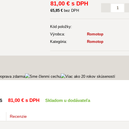
81
,00 €
s DPH
65
,85 €
bez DPH
Kód položky:
Výrobca:
Romotop
Kategória:
Romotop
81
,00 €
s DPH
S
Skladom u dodávateľa
e
Recenzie