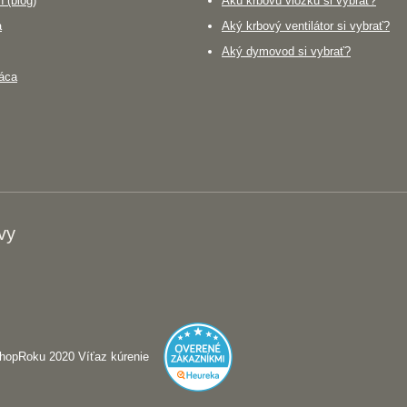
 (blog)
Akú krbovú vložku si vybrať?
a
Aký krbový ventilátor si vybrať?
Aký dymovod si vybrať?
áca