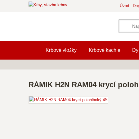
Úvod
Dop
Krbové vložky
Krbové kachle
Dy
RÁMIK H2N RAM04 krycí poloh