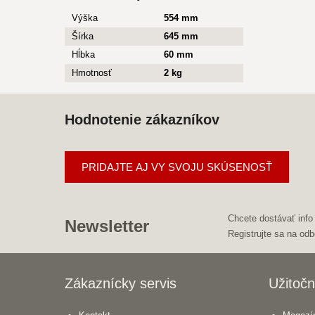
Výška
554 mm
Šírka
645 mm
Hĺbka
60 mm
Hmotnosť
2 kg
Hodnotenie zákazníkov
PRIDAJTE AJ VY SVOJU SKÚSENOSŤ
Chcete dostávať info
Newsletter
Registrujte sa na odb
Zákaznícky servis
Užitočn