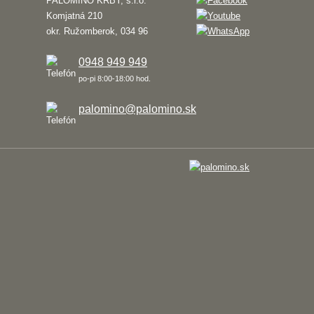
PALOMINO KRBY, s.r.o.
Komjatná 210
okr. Ružomberok, 034 96
0948 949 949
po-pi 8:00-18:00 hod.
palomino@palomino.sk