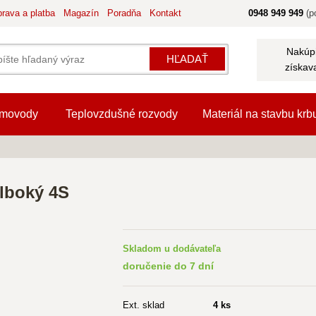
rava a platba
Magazín
Poradňa
Kontakt
0948 949 949
(po
Nakúpi
HĽADAŤ
získav
movody
Teplovzdušné rozvody
Materiál na stavbu krb
lboký 4S
Skladom u dodávateľa
doručenie do 7 dní
Ext. sklad
4 ks