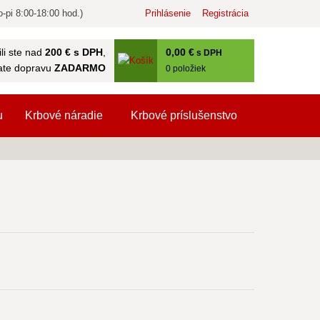
-pi 8:00-18:00 hod.)
Prihlásenie
Registrácia
0
,00 €
li ste nad
200 € s DPH
,
s DPH
ate dopravu
ZADARMO
0
položiek
u
Krbové náradie
Krbové príslušenstvo