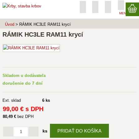
MENU
Úvod
> RÁMIK HC3LE RAM11 krycí
RÁMIK HC3LE RAM11 krycí
Skladom u dodávateľa
doručenie do 7 dní
Ext. sklad
6 ks
99
,00 €
s DPH
80
,49 €
bez DPH
PRIDAŤ DO KOŠÍKA
ks