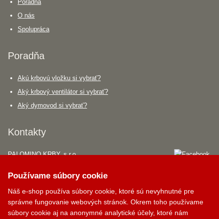
Poradňa
O nás
Spolupráca
Poradňa
Akú krbovú vložku si vybrať?
Aký krbový ventilátor si vybrať?
Aký dymovod si vybrať?
Krbík
Kontakty
Inteligentný krbový asistent
PALOMINO KRBY, s.r.o.
Komjatná 210
Používame súbory cookie
okr. Ružomberok, 034 96
Náš e-shop používa súbory cookie, ktoré sú nevyhnutné pre
0948 949 949
správne fungovanie webových stránok. Okrem toho používame
po-pi 8:00-18:00 hod.
súbory cookie aj na anonymné analytické účely, ktoré nám