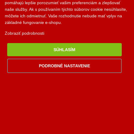
pomáhajú lepšie porozumieť vašim preferenciám a zlepšovať
palomino@palomino.sk
naše služby. Ak s používaním týchto súborov cookie nesúhlasíte,
môžete ich odmietnuť. Vaše rozhodnutie nebude mať vplyv na
základné fungovanie e-shopu.
Možnosti dopravy
Zobraziť podrobnosti
SÚHLASÍM
Možnosti platby
PODROBNÉ NASTAVENIE
Viac
informácií
2006-2026 © Palomino.sk, všetky práva vyhradené. Tento web používa
AI asistent od NEXT176
súbory
cookies
. Prehliadaním webu vyjadrujete súhlas s ich používaním.