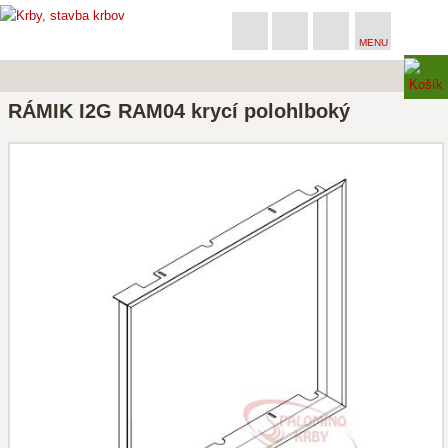
MENU
RÁMIK I2G RAM04 krycí polohlboký