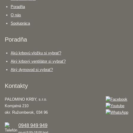
Poradňa
O nás
Spolupráca
Poradňa
Akú krbovú vložku si vybrať?
Aký krbový ventilátor si vybrať?
Aký dymovod si vybrať?
Kontakty
PALOMINO KRBY, s.r.o.
Komjatná 210
okr. Ružomberok, 034 96
0948 949 949
po-pi 8:00-18:00 hod.