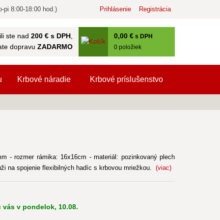
-pi 8:00-18:00 hod.)
Prihlásenie
Registrácia
0
,00 €
li ste nad
200 € s DPH
,
s DPH
ate dopravu
ZADARMO
0
položiek
u
Krbové náradie
Krbové príslušenstvo
mm - rozmer rámika: 16x16cm - materiál: pozinkovaný plech
ži na spojenie flexibilných hadíc s krbovou mriežkou.
(viac)
 vás v pondelok, 10.08.