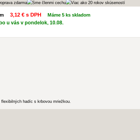
3
,12 €
s DPH
mm
Máme 5 ks skladom
bo u vás v pondelok, 10.08.
flexibilných hadíc s krbovou mriežkou.