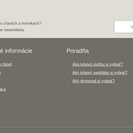
 o zľavách a novinkách?
er newslettera.
é informácie
Poradňa
 (blog)
Akú krbovú vložku si vybrať?
a
Aký krbový ventilátor si vybrať?
Aký dymovod si vybrať?
áca