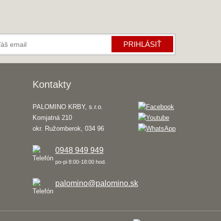
PRIHLÁSIŤ
Kontakty
PALOMINO KRBY, s.r.o.
Komjatná 210
okr. Ružomberok, 034 96
0948 949 949
po-pi 8:00-18:00 hod.
palomino@palomino.sk