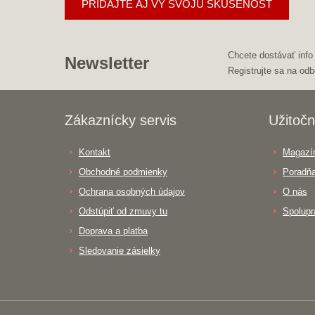
PRIDAJTE AJ VY SVOJU SKÚSENOSŤ
Chcete dostávať info
Newsletter
Registrujte sa na odb
Zákaznícky servis
Užitočn
Kontakt
Magazín
Obchodné podmienky
Poradň
Ochrana osobných údajov
O nás
Odstúpiť od zmuvy tu
Spolupr
Doprava a platba
Sledovanie zásielky