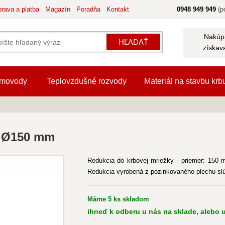
rava a platba
Magazín
Poradňa
Kontakt
0948 949 949
(po
Nakúpi
HĽADAŤ
získav
movody
Teplovzdušné rozvody
Materiál na stavbu krb
m Ø150 mm
Redukcia do krbovej mriežky - priemer: 150 
Redukcia vyrobená z pozinkovaného plechu slú
Máme 5 ks skladom
ihneď k odberu u nás na sklade, alebo u