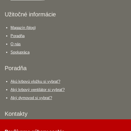
Užitočné informácie
Magazín (blog)
Poradňa
O nás
Spolupráca
Poradňa
Akú krbovú vložku si vybrať?
Aký krbový ventilátor si vybrať?
Aký dymovod si vybrať?
Krbík
Kontakty
Inteligentný krbový asistent
PALOMINO KRBY, s.r.o.