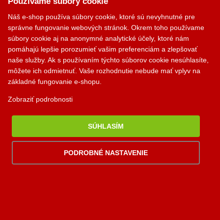
Používame súbory cookie
Komjatná 210
okr. Ružomberok, 034 96
Náš e-shop používa súbory cookie, ktoré sú nevyhnutné pre
správne fungovanie webových stránok. Okrem toho používame
0948 949 949
súbory cookie aj na anonymné analytické účely, ktoré nám
pomáhajú lepšie porozumieť vašim preferenciám a zlepšovať
po-pi 8:00-18:00 hod.
naše služby. Ak s používaním týchto súborov cookie nesúhlasíte,
palomino@palomino.sk
môžete ich odmietnuť. Vaše rozhodnutie nebude mať vplyv na
základné fungovanie e-shopu.
Zobraziť podrobnosti
Možnosti dopravy
SÚHLASÍM
Možnosti platby
PODROBNÉ NASTAVENIE
Viac
informácií