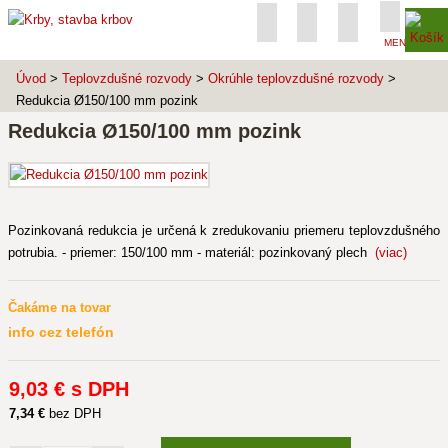
MENU
Úvod
>
Teplovzdušné rozvody
>
Okrúhle teplovzdušné rozvody
>
Redukcia Ø150/100 mm pozink
Redukcia Ø150/100 mm pozink
Pozinkovaná redukcia je určená k zredukovaniu priemeru teplovzdušného
potrubia. - priemer: 150/100 mm - materiál: pozinkovaný plech
(viac)
Čakáme na tovar
info cez telefón
9
,03 €
s DPH
7
,34 €
bez DPH