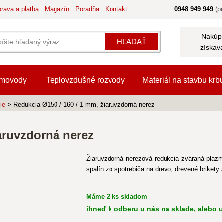
rava a platba
Magazín
Poradňa
Kontakt
0948 949 949
(po
Nakúpi
HĽADAŤ
získav
movody
Teplovzdušné rozvody
Materiál na stavbu krb
ie
> Redukcia Ø150 / 160 / 1 mm, žiaruvzdorná nerez
aruvzdorná nerez
Žiaruvzdorná nerezová redukcia zváraná plaz
spalín zo spotrebiča na drevo, drevené brikety
Máme 2 ks skladom
ihneď k odberu u nás na sklade, alebo u