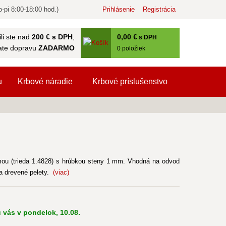
-pi 8:00-18:00 hod.)
Prihlásenie
Registrácia
0
,00 €
li ste nad
200 € s DPH
,
s DPH
ate dopravu
ZADARMO
0
položiek
u
Krbové náradie
Krbové príslušenstvo
mou (trieda 1.4828) s hrúbkou steny 1 mm. Vhodná na odvod
 a drevené pelety.
(viac)
 vás v pondelok, 10.08.