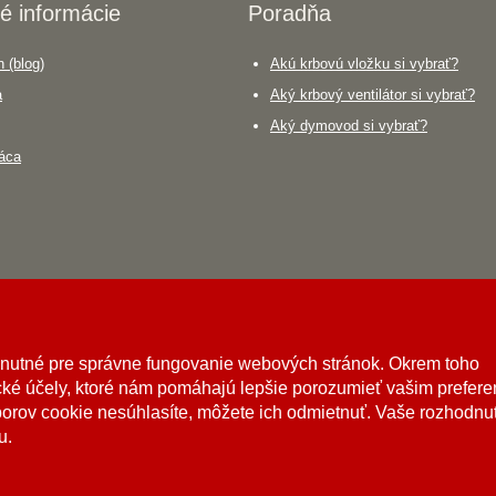
é informácie
Poradňa
 (blog)
Akú krbovú vložku si vybrať?
a
Aký krbový ventilátor si vybrať?
Aký dymovod si vybrať?
áca
hnutné pre správne fungovanie webových stránok. Okrem toho
ké účely, ktoré nám pomáhajú lepšie porozumieť vašim prefer
borov cookie nesúhlasíte, môžete ich odmietnuť. Vaše rozhodnu
u.