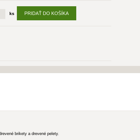
PRIDAŤ DO KOŠÍKA
ks
revené brikety a drevené pelety.