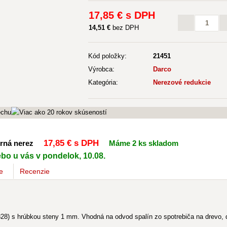
17
,85 €
s DPH
14
,51 €
bez DPH
Kód položky:
21451
Výrobca:
Darco
Kategória:
Nerezové redukcie
17
,85 €
s DPH
orná nerez
Máme 2 ks skladom
ebo u vás v pondelok, 10.08.
e
Recenzie
28) s hrúbkou steny 1 mm. Vhodná na odvod spalín zo spotrebiča na drevo, d