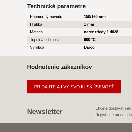
Technické parametre
Priemer dymovodu
150/160 mm
Hrúbka
1 mm
Materiál
nerez triedy 1.4828
Tepelná odolnosť
600 °C
Výrobca
Darco
Hodnotenie zákazníkov
PRIDAJTE AJ VY SVOJU SKÚSENOSŤ
Chcete dostávať info
Newsletter
Registrujte sa na odb