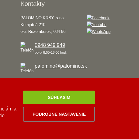
Kontakty
PALOMINO KRBY, s.r.o.
Komjatná 210
okr. Ružomberok, 034 96
0948 949 949
po-pi 8:00-18:00 hod.
palomino@palomino.sk
SÚHLASÍM
enciám a
PODROBNÉ NASTAVENIE
tie
Viac
informácií