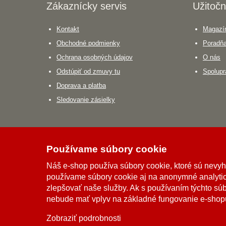
Zákaznícky servis
Užitočn
Kontakt
Magazín
Obchodné podmienky
Poradň
Ochrana osobných údajov
O nás
Odstúpiť od zmuvy tu
Spolupr
Doprava a platba
Sledovanie zásielky
Používame súbory cookie
Možnosti dopravy
Náš e-shop používa súbory cookie, ktoré sú nevy
používame súbory cookie aj na anonymné analytic
Možnosti platby
zlepšovať naše služby. Ak s používaním týchto sú
nebude mať vplyv na základné fungovanie e-shop
Zobraziť podrobnosti