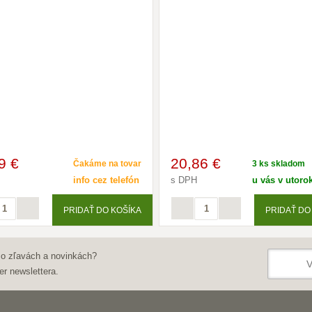
9 €
20
,86 €
Čakáme na tovar
3 ks skladom
info cez telefón
s DPH
u vás v utorok
PRIDAŤ DO KOŠÍKA
PRIDAŤ DO
 o zľavách a novinkách?
er newslettera.