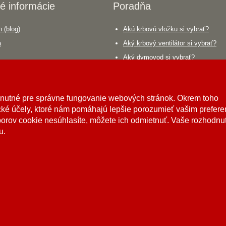
é informácie
Poradňa
 (blog)
Akú krbovú vložku si vybrať?
a
Aký krbový ventilátor si vybrať?
Aký dymovod si vybrať?
áca
hnutné pre správne fungovanie webových stránok. Okrem toho
ké účely, ktoré nám pomáhajú lepšie porozumieť vašim prefer
borov cookie nesúhlasíte, môžete ich odmietnuť. Vaše rozhodnu
u.