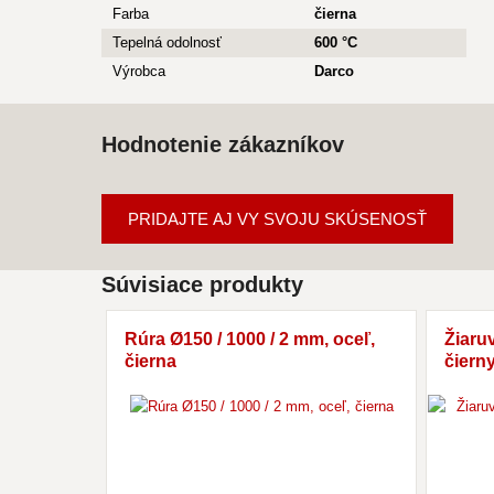
Farba
čierna
Tepelná odolnosť
600 °C
Výrobca
Darco
Hodnotenie zákazníkov
PRIDAJTE AJ VY SVOJU SKÚSENOSŤ
Súvisiace produkty
Rúra Ø150 / 1000 / 2 mm, oceľ,
Žiaru
čierna
čierny