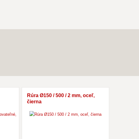
Rúra Ø150 / 500 / 2 mm, oceľ,
Koleno Ø1
čierna
regulovat
otvorom, 