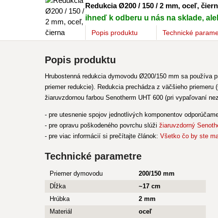
Redukcia Ø200 / 150 / 2 mm, oceľ, čier
ihneď k odberu u nás na sklade, aleb
Popis
produktu
Technické parame
Popis produktu
Hrubostenná redukcia dymovodu Ø200/150 mm sa používa pri
priemer redukcie). Redukcia prechádza z väčšieho priemeru
žiaruvzdornou farbou Senotherm UHT 600 (pri vypaľovaní nez
- pre utesnenie spojov jednotlivých komponentov odporúčam
- pre opravu poškodeného povrchu slúži
žiaruvzdorný Senoth
- pre viac informácií si prečítajte článok:
Všetko čo by ste ma
Technické parametre
Priemer dymovodu
200/150 mm
Dĺžka
~17 cm
Hrúbka
2 mm
Materiál
oceľ