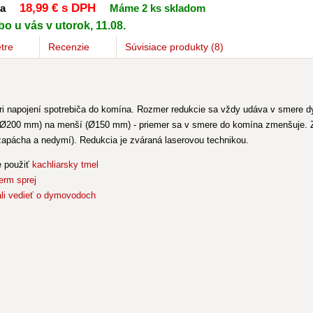
18
,99 €
s DPH
na
Máme 2 ks skladom
o u vás v utorok, 11.08.
tre
Recenzie
Súvisiace
produkty
(8)
 napojení spotrebiča do komína. Rozmer redukcie sa vždy udáva v smere d
 (Ø200 mm) na menší (Ø150 mm) - priemer sa v smere do komína zmenšuje. Z 
apácha a nedymí). Redukcia je zváraná laserovou technikou.
e použiť
kachliarsky tmel
erm sprej
li vedieť o dymovodoch