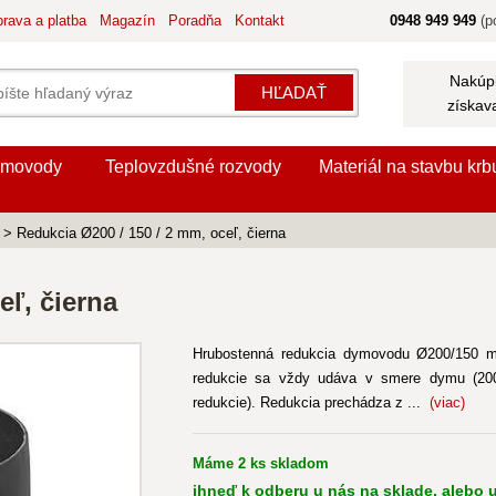
rava a platba
Magazín
Poradňa
Kontakt
0948 949 949
(po
Nakúpi
HĽADAŤ
získav
movody
Teplovzdušné rozvody
Materiál na stavbu krb
> Redukcia Ø200 / 150 / 2 mm, oceľ, čierna
eľ, čierna
Hrubostenná redukcia dymovodu Ø200/150 m
redukcie sa vždy udáva v smere dymu (200
redukcie). Redukcia prechádza z ...
(viac)
Máme 2 ks skladom
ihneď k odberu u nás na sklade, alebo u