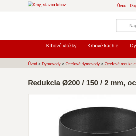
Úvod
Dop
Krbové vložky
Krbové kachle
Dy
Úvod
>
Dymovody
>
Oceľové dymovody
>
Oceľové redukcie
Redukcia Ø200 / 150 / 2 mm, oc