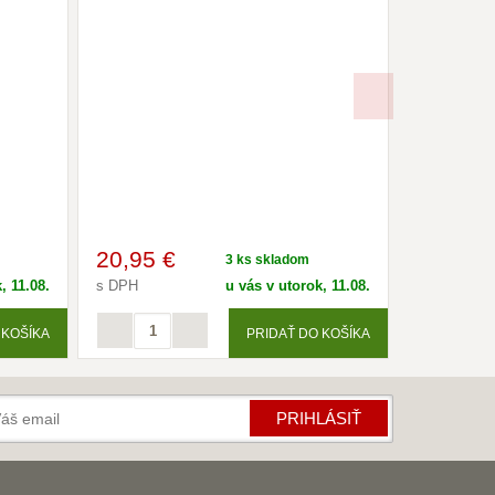
20
,95 €
30
,05 
3 ks skladom
, 11.08.
s DPH
u vás v utorok, 11.08.
s DPH
 KOŠÍKA
PRIDAŤ DO KOŠÍKA
Krbík
Inteligentný krbový asistent
PRIHLÁSIŤ