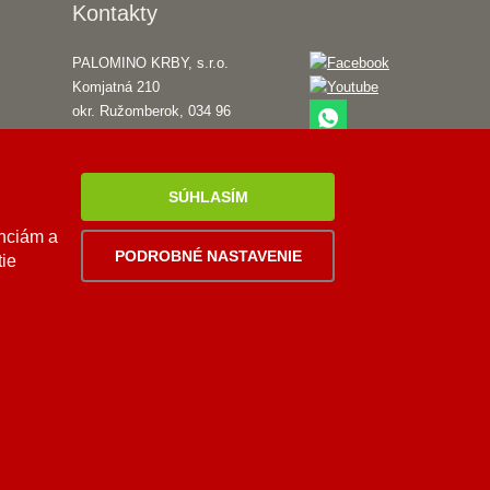
Kontakty
PALOMINO KRBY, s.r.o.
Komjatná 210
okr. Ružomberok, 034 96
0948 949 949
po-pi 8:00-18:00 hod.
SÚHLASÍM
palomino@palomino.sk
enciám a
PODROBNÉ NASTAVENIE
tie
Viac
informácií