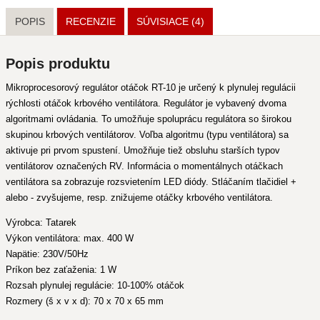
POPIS
RECENZIE
SÚVISIACE
(4)
Popis produktu
Mikroprocesorový regulátor otáčok RT-10 je určený k plynulej regulácii
rýchlosti otáčok krbového ventilátora. Regulátor je vybavený dvoma
algoritmami ovládania. To umožňuje spoluprácu regulátora so širokou
skupinou krbových ventilátorov. Voľba algoritmu (typu ventilátora) sa
aktivuje pri prvom spustení. Umožňuje tiež obsluhu starších typov
ventilátorov označených RV. Informácia o momentálnych otáčkach
ventilátora sa zobrazuje rozsvietením LED diódy. Stláčaním tlačidiel +
alebo - zvyšujeme, resp. znižujeme otáčky krbového ventilátora.
Výrobca: Tatarek
Výkon ventilátora: max. 400 W
Napätie: 230V/50Hz
Príkon bez zaťaženia: 1 W
Rozsah plynulej regulácie: 10-100% otáčok
Rozmery (š x v x d): 70 x 70 x 65 mm