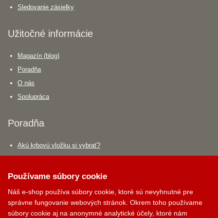
Sledovanie zásielky
Užitočné informácie
Magazín (blog)
Poradňa
O nás
Spolupráca
Poradňa
Akú krbovú vložku si vybrať?
Aký krbový ventilátor si vybrať?
Aký dymovod si vybrať?
Používame súbory cookie
Náš e-shop používa súbory cookie, ktoré sú nevyhnutné pre
Krbík
Kontakty
správne fungovanie webových stránok. Okrem toho používame
Inteligentný krbový asistent
súbory cookie aj na anonymné analytické účely, ktoré nám