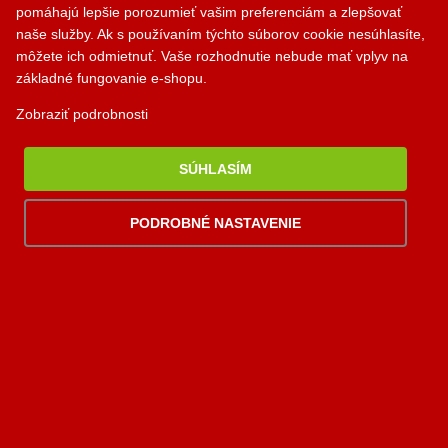
PALOMINO KRBY, s.r.o.
pomáhajú lepšie porozumieť vašim preferenciám a zlepšovať
Komjatná 210
naše služby. Ak s používaním týchto súborov cookie nesúhlasíte,
okr. Ružomberok, 034 96
môžete ich odmietnuť. Vaše rozhodnutie nebude mať vplyv na
základné fungovanie e-shopu.
0948 949 949
Zobraziť podrobnosti
po-pi 8:00-18:00 hod.
palomino@palomino.sk
SÚHLASÍM
PODROBNÉ NASTAVENIE
Možnosti dopravy
Možnosti platby
Viac
informácií