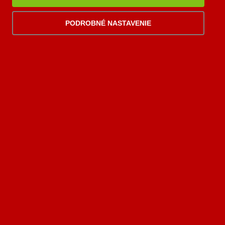
po-pi 8:00-18:00 hod.
PODROBNÉ NASTAVENIE
palomino@palomino.sk
Možnosti dopravy
Možnosti platby
Viac
informácií
2006-2026 © Palomino.sk, všetky práva vyhradené. Tento web používa
súbory
cookies
. Prehliadaním webu vyjadrujete súhlas s ich používaním.