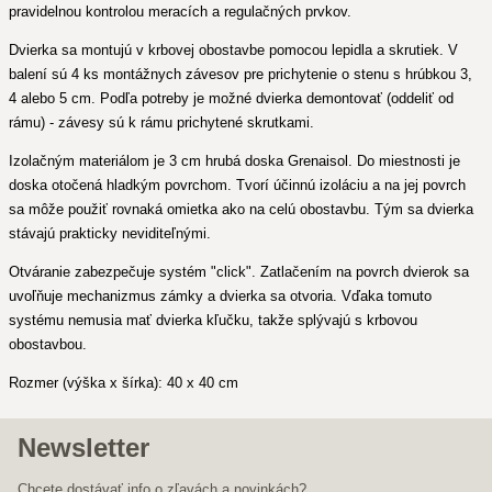
pravidelnou kontrolou meracích a regulačných prvkov.
Dvierka sa montujú v krbovej obostavbe pomocou lepidla a skrutiek. V
balení sú 4 ks montážnych závesov pre prichytenie o stenu s hrúbkou 3,
4 alebo 5 cm. Podľa potreby je možné dvierka demontovať (oddeliť od
rámu) - závesy sú k rámu prichytené skrutkami.
Izolačným materiálom je 3 cm hrubá doska Grenaisol. Do miestnosti je
doska otočená hladkým povrchom. Tvorí účinnú izoláciu a na jej povrch
sa môže použiť rovnaká omietka ako na celú obostavbu. Tým sa dvierka
stávajú prakticky neviditeľnými.
Otváranie zabezpečuje systém "click". Zatlačením na povrch dvierok sa
uvoľňuje mechanizmus zámky a dvierka sa otvoria. Vďaka tomuto
systému nemusia mať dvierka kľučku, takže splývajú s krbovou
obostavbou.
Rozmer (výška x šírka): 40 x 40 cm
Newsletter
Chcete dostávať info o zľavách a novinkách?