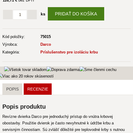
116
,71 €
bez DPH
PRIDAŤ DO KOŠÍKA
ks
Kód položky:
75015
Výrobca:
Darco
Kategória:
Príslušenstvo pre izoláciu krbu
POPIS
RECENZIE
Popis produktu
Revízne dvierka Darco pre jednoduchý prístup do vnútra krbovej
obostavby. Použitie dvierok je často nevyhnutné k údržbe krbu a
servisným činnostiam. Sú zvlášť dôležité pre teplovodné krby s nutnou