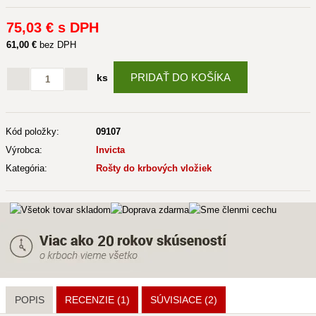
75
,03 €
s DPH
61
,00 €
bez DPH
PRIDAŤ DO KOŠÍKA
ks
Kód položky:
09107
Výrobca:
Invicta
Kategória:
Rošty do krbových vložiek
POPIS
RECENZIE (1)
SÚVISIACE
(2)