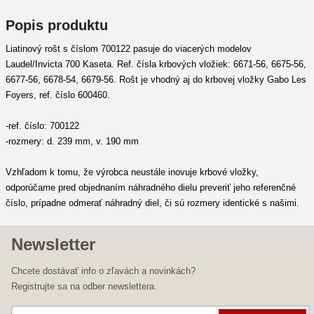
Popis produktu
Liatinový rošt s číslom 700122 pasuje do viacerých modelov
Laudel/Invicta 700 Kaseta. Ref. čísla krbových vložiek: 6671-56, 6675-56,
6677-56, 6678-54, 6679-56. Rošt je vhodný aj do krbovej vložky Gabo Les
Foyers, ref. číslo 600460.
-ref. číslo: 700122
-rozmery: d. 239 mm, v. 190 mm
Vzhľadom k tomu, že výrobca neustále inovuje krbové vložky,
odporúčame pred objednaním náhradného dielu preveriť jeho referenčné
číslo, prípadne odmerať náhradný diel, či sú rozmery identické s našimi.
Newsletter
Chcete dostávať info o zľavách a novinkách?
Registrujte sa na odber newslettera.