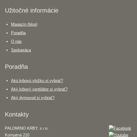
Užitočné informácie
Magazín (blog)
Poradňa
O nás
Spolupráca
Poradňa
Akú krbovú vložku si vybrať?
Aký krbový ventilátor si vybrať?
Aký dymovod si vybrať?
Kontakty
PALOMINO KRBY, s.r.o.
Komjatná 210