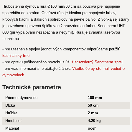
Hrubostenná dymová rúra Ø160 mm/50 cm sa používa pre napojenie
spotrebiča do komína. Oceľová rúra je ideálna pre napojenie krbov,
krbových kachlí a ďalších spotrebičov na pevné palivo. Z vonkajšej strany
je povrchovo upravená špičkovou žiaruvzdornou farbou Senotherm UHT
600 (pri vypaľovaní nezapácha a nedymí). Rúra je zváraná laserovou
technikou.
- pre utesnenie spojov jednotlivých komponentov odporúčame použiť
kachliarsky tmel
- pre opravu poškodeného povrchu slúži
žiaruvzdorný Senotherm sprej
- pre viac informácií si prečítajte článok:
Všetko čo by ste mali vedieť o
dymovodoch
Technické parametre
Priemer dymovodu
160 mm
Dĺžka
50 cm
Hrúbka
2 mm
Hmotnosť
4.20 kg
Materiál
oceľ