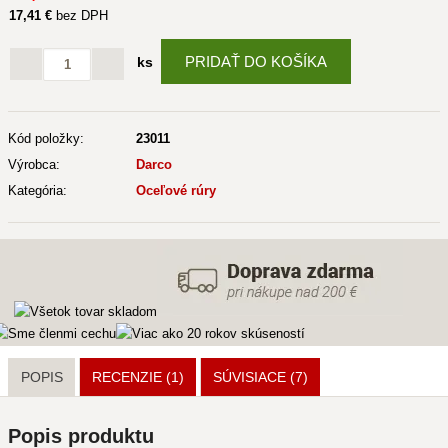
17
,41 €
bez DPH
PRIDAŤ DO KOŠÍKA
ks
Kód položky:
23011
Výrobca:
Darco
Kategória:
Oceľové rúry
POPIS
RECENZIE (1)
SÚVISIACE
(7)
Popis produktu