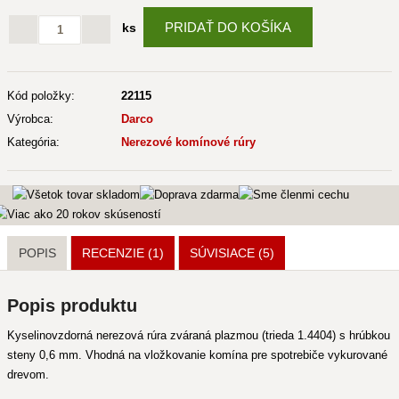
PRIDAŤ DO KOŠÍKA
ks
Kód položky:
22115
Výrobca:
Darco
Kategória:
Nerezové komínové rúry
POPIS
RECENZIE (1)
SÚVISIACE
(5)
Popis produktu
Kyselinovzdorná nerezová rúra zváraná plazmou (trieda 1.4404) s hrúbkou
steny 0,6 mm. Vhodná na vložkovanie komína pre spotrebiče vykurované
drevom.