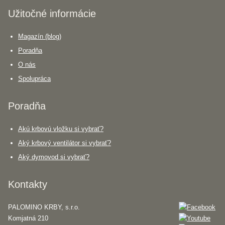
Užitočné informácie
Magazín (blog)
Poradňa
O nás
Spolupráca
Poradňa
Akú krbovú vložku si vybrať?
Aký krbový ventilátor si vybrať?
Aký dymovod si vybrať?
Kontakty
PALOMINO KRBY, s.r.o.
Komjatná 210