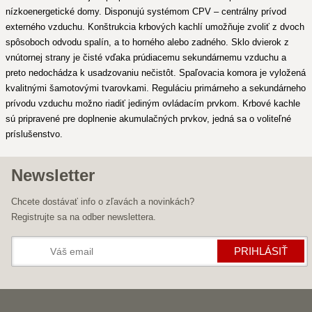
nízkoenergetické domy. Disponujú systémom CPV – centrálny prívod
externého vzduchu. Konštrukcia krbových kachlí umožňuje zvoliť z dvoch
spôsoboch odvodu spalín, a to horného alebo zadného. Sklo dvierok z
vnútornej strany je čisté vďaka prúdiacemu sekundárnemu vzduchu a
preto nedochádza k usadzovaniu nečistôt. Spaľovacia komora je vyložená
kvalitnými šamotovými tvarovkami. Reguláciu primárneho a sekundárneho
prívodu vzduchu možno riadiť jediným ovládacím prvkom. Krbové kachle
sú pripravené pre doplnenie akumulačných prvkov, jedná sa o voliteľné
príslušenstvo.
Newsletter
Chcete dostávať info o zľavách a novinkách?
Registrujte sa na odber newslettera.
PRIHLÁSIŤ