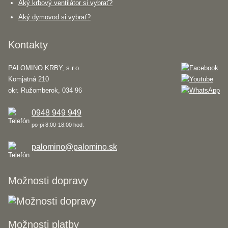
Aký krbový ventilátor si vybrať?
Aký dymovod si vybrať?
Kontakty
PALOMINO KRBY, s.r.o.
Komjatná 210
okr. Ružomberok, 034 96
0948 949 949
po-pi 8:00-18:00 hod.
palomino@palomino.sk
Možnosti dopravy
Možnosti platby