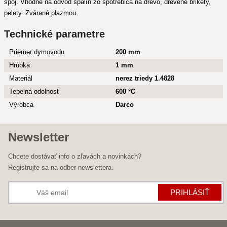
spoj. Vhodné na odvod spalín zo spotrebiča na drevo, drevené brikety,
pelety. Zvárané plazmou.
Technické parametre
Priemer dymovodu
200 mm
Hrúbka
1 mm
Materiál
nerez triedy 1.4828
Tepelná odolnosť
600 °C
Výrobca
Darco
Newsletter
Chcete dostávať info o zľavách a novinkách?
Registrujte sa na odber newslettera.
PRIHLÁSIŤ