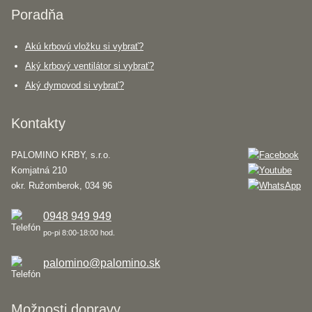
Poradňa
Akú krbovú vložku si vybrať?
Aký krbový ventilátor si vybrať?
Aký dymovod si vybrať?
Kontakty
PALOMINO KRBY, s.r.o.
Komjatná 210
okr. Ružomberok, 034 96
0948 949 949
po-pi 8:00-18:00 hod.
palomino@palomino.sk
Možnosti dopravy