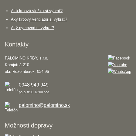
Akú krbovú vložku si vybrať?
Aký krbový ventilátor si vybrať?
Aký dymovod si vybrať?
Kontakty
PALOMINO KRBY, s.r.o.
Komjatná 210
okr. Ružomberok, 034 96
0948 949 949
po-pi 8:00-18:00 hod.
palomino@palomino.sk
Možnosti dopravy