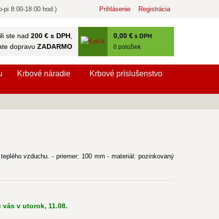
-pi 8:00-18:00 hod.)
Prihlásenie
Registrácia
0
,00 €
li ste nad
200 € s DPH
,
s DPH
ate dopravu
ZADARMO
0
položiek
u
Krbové náradie
Krbové príslušenstvo
e teplého vzduchu. - priemer: 100 mm - materiál: pozinkovaný
 vás v utorok, 11.08.