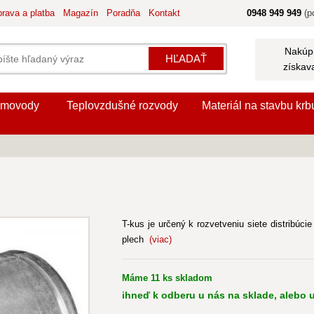
rava a platba
Magazín
Poradňa
Kontakt
0948 949 949
(po
Nakúpi
HĽADAŤ
získav
movody
Teplovzdušné rozvody
Materiál na stavbu krb
T-kus je určený k rozvetveniu siete distribúci
plech
(viac)
Máme 11 ks skladom
ihneď k odberu u nás na sklade, alebo u