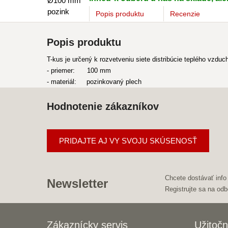
Popis
produktu
Recenzie
Popis produktu
T-kus je určený k rozvetveniu siete distribúcie teplého vzduc
- priemer: 100 mm
- materiál: pozinkovaný plech
Hodnotenie zákazníkov
PRIDAJTE AJ VY SVOJU SKÚSENOSŤ
Chcete dostávať info
Newsletter
Registrujte sa na odb
Zákaznícky servis
Užitočn