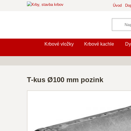
Úvod
Dop
Krbové vložky
Krbové kachle
Dy
T-kus Ø100 mm pozink