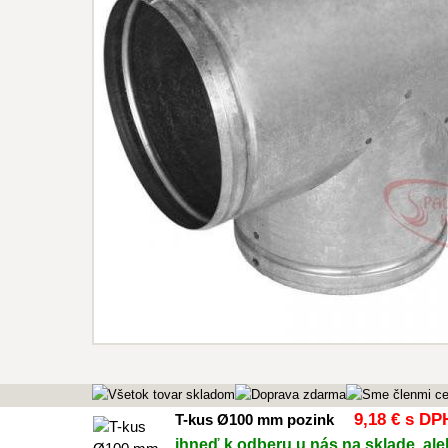
9
,18 €
s DP
T-kus Ø100 mm pozink
ihneď k odberu u nás na sklade, aleb