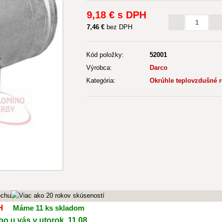
9
,18 €
s DPH
7
,46 €
bez DPH
Kód položky:
52001
Výrobca:
Darco
Kategória:
Okrúhle teplovzdušné 
H
Máme 11 ks skladom
o u vás v utorok, 11.08.