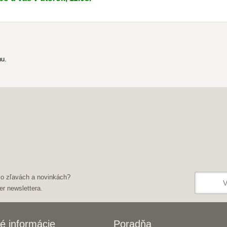
hu.
 o zľavách a novinkách?
er newslettera.
é informácie
Poradňa