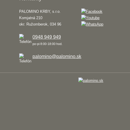
PALOMINO KRBY, s.r.o.
Komjatná 210
okr. Ružomberok, 034 96
0948 949 949
po-pi 8:00-18:00 hod.
palomino@palomino.sk