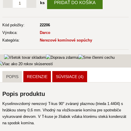
PRIDAŤ DO KOŠÍKA
ks
Kód položky:
22206
Výrobca:
Darco
Kategória:
Nerezové komínové sopúchy
POPIS
RECENZIE
SÚVISIACE
(4)
Popis produktu
Kyselinovzdorný nerezový T-kus 90° zváraný plazmou (trieda 1.4404) s
hrúbkou steny 0,6 mm. Vhodný na vložkovanie komína pre spotrebiče
vykurované drevom. V T-kuse je žliabok vďaka ktorému steká kondenzát
na spodok komína.