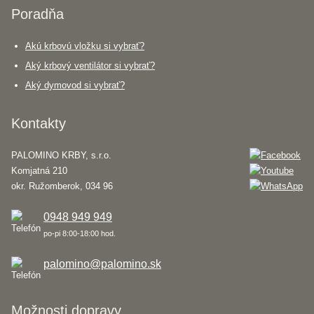
Poradňa
Akú krbovú vložku si vybrať?
Aký krbový ventilátor si vybrať?
Aký dymovod si vybrať?
Kontakty
PALOMINO KRBY, s.r.o.
Komjatná 210
okr. Ružomberok, 034 96
0948 949 949
po-pi 8:00-18:00 hod.
palomino@palomino.sk
Možnosti dopravy