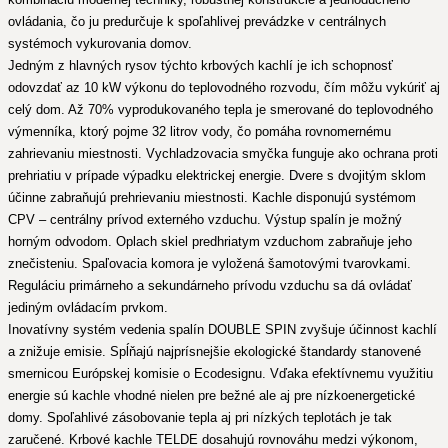
ovládania, čo ju predurčuje k spoľahlivej prevádzke v centrálnych
systémoch vykurovania domov.
Jedným z hlavných rysov týchto krbových kachlí je ich schopnosť
odovzdať az 10 kW výkonu do teplovodného rozvodu, čím môžu vykúriť aj
celý dom. Až 70% vyprodukovaného tepla je smerované do teplovodného
výmenníka, ktorý pojme 32 litrov vody, čo pomáha rovnomernému
zahrievaniu miestnosti. Vychladzovacia smyčka funguje ako ochrana proti
prehriatiu v prípade výpadku elektrickej energie. Dvere s dvojitým sklom
účinne zabraňujú prehrievaniu miestnosti. Kachle disponujú systémom
CPV – centrálny prívod externého vzduchu. Výstup spalín je možný
horným odvodom. Oplach skiel predhriatym vzduchom zabraňuje jeho
znečisteniu. Spaľovacia komora je vyložená šamotovými tvarovkami.
Reguláciu primárneho a sekundárneho prívodu vzduchu sa dá ovládať
jediným ovládacím prvkom.
Inovatívny systém vedenia spalín DOUBLE SPIN zvyšuje účinnost kachlí
a znižuje emisie. Spĺňajú najprísnejšie ekologické štandardy stanovené
smernicou Európskej komisie o Ecodesignu. Vďaka efektívnemu využitiu
energie sú kachle vhodné nielen pre bežné ale aj pre nízkoenergetické
domy. Spoľahlivé zásobovanie tepla aj pri nízkých teplotách je tak
zaručené. Krbové kachle TELDE dosahujú rovnováhu medzi výkonom,