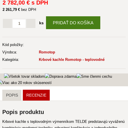
2 782
,00 €
s DPH
2 261
,79 €
bez DPH
PRIDAŤ DO KOŠÍKA
ks
Kód položky:
Výrobca:
Romotop
Kategória:
Krbové kachle Romotop - teplovodné
POPIS
RECENZIE
Popis produktu
Krbové kachle s teplovodným výmenníkom TELDE predstavujú vyváženú
kombináciu modernej techniky, robustnej konštrukcie a jednoduchého