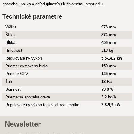
spotrebou paliva a ohľaduplnosťou k životnému prostrediu.
Technické parametre
Výška
973 mm
Šírka
874 mm
Hĺbka
456 mm
Hmotnosť
313 kg
Regulovateľný výkon
5,5-14,2 kW
Priemer dymového hrdla
150 mm
Priemer CPV
125 mm
Ťah
12 Pa
Účinnosť
79,0 %
Priemerná spotreba dreva
3,2 kg/h
Regulovateľný výkon teplovod. výmenníka
3,8-9,9 kW
Newsletter