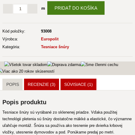
PRIDAŤ DO KOŠÍKA
m
Kód položky:
93008
Výrobca:
Europolit
Kategória:
Tesniace šnúry
POPIS
RECENZIE (3)
SÚVISIACE
(1)
Popis produktu
Tesniace šnúry sú vyrábané zo sklenenej priadze. Vďaka použitej
technológii pletenia sú šnúry dostatočne mäkké a elastické, čo významne
uľahčuje montáž. Šnúra sa používa ako tesnenie pre dvierka krbovej
vložky, utesnenie dymovodov a pod. Ponúkame predaj po metri.