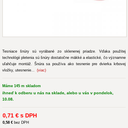
Tesniace šnúry sú vyrábané zo sklenenej priadze. Vďaka použitej
technológii pletenia sú šnúry dostatočne mäkké a elastické, čo významne
uľahčuje montáž. Šnúra sa používa ako tesnenie pre dvierka krbovej
vložky, utesnenie...
(viac)
Máme 145 m skladom
ihneď k odberu u nás na sklade, alebo u vás v pondelok,
10.08.
0
,71 €
s DPH
0
,58 €
bez DPH