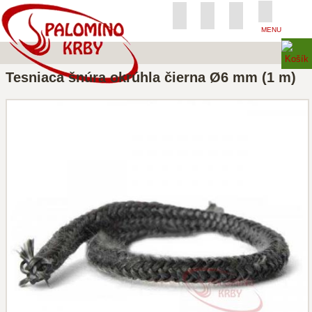
MENU
Tesniaca šnúra okrúhla čierna Ø6 mm (1 m)