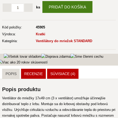
PRIDAŤ DO KOŠÍKA
ks
Kód položky:
45905
Výrobca:
Kratki
Kategória:
Ventilátory do mriežok STANDARD
POPIS
RECENZIE
SÚVISIACE
(4)
Popis produktu
Ventilátor do mriežky 17x49 cm (3 x ventilátor) umožňuje účinnejšie
distribuovať teplo z krbu. Montuje sa do krbovej obstavby pod krbovú
vložku. Urýchľuje cirkuláciu vzduchu a odovzdávanie tepla do priestoru pri
rovnakej spotrebe paliva. Postačuje nasunúť krbovú mriežku s rozmerom