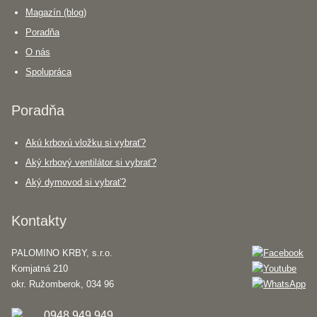
Magazín (blog)
Poradňa
O nás
Spolupráca
Poradňa
Akú krbovú vložku si vybrať?
Aký krbový ventilátor si vybrať?
Aký dymovod si vybrať?
Kontakty
PALOMINO KRBY, s.r.o.
Komjatná 210
okr. Ružomberok, 034 96
0948 949 949