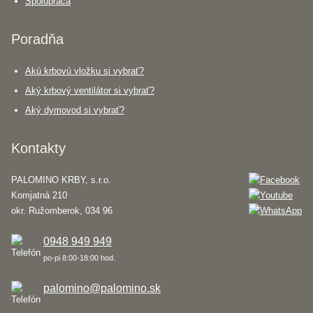
Spolupráca
Poradňa
Akú krbovú vložku si vybrať?
Aký krbový ventilátor si vybrať?
Aký dymovod si vybrať?
Kontakty
PALOMINO KRBY, s.r.o.
Komjatná 210
okr. Ružomberok, 034 96
0948 949 949
po-pi 8:00-18:00 hod.
palomino@palomino.sk