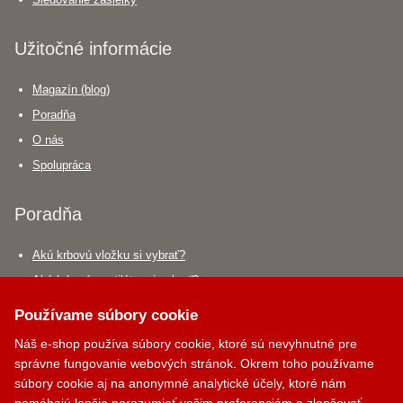
Užitočné informácie
Magazín (blog)
Poradňa
O nás
Spolupráca
Poradňa
Akú krbovú vložku si vybrať?
Aký krbový ventilátor si vybrať?
Aký dymovod si vybrať?
Používame súbory cookie
Krbík
Náš e-shop používa súbory cookie, ktoré sú nevyhnutné pre
Kontakty
Inteligentný krbový asistent
správne fungovanie webových stránok. Okrem toho používame
súbory cookie aj na anonymné analytické účely, ktoré nám
PALOMINO KRBY, s.r.o.
pomáhajú lepšie porozumieť vašim preferenciám a zlepšovať