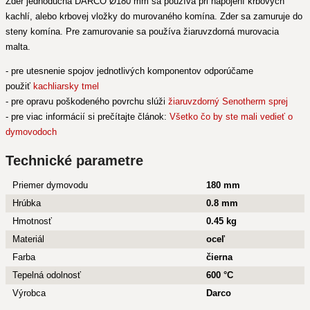
Zder jednoduchá DARCO Ø180 mm sa používa pri napojení krbových
kachlí, alebo krbovej vložky do murovaného komína. Zder sa zamuruje do
steny komína. Pre zamurovanie sa používa žiaruvzdorná murovacia
malta.
- pre utesnenie spojov jednotlivých komponentov odporúčame
použiť
kachliarsky tmel
- pre opravu poškodeného povrchu slúži
žiaruvzdorný Senotherm sprej
- pre viac informácií si prečítajte článok:
Všetko čo by ste mali vedieť o
dymovodoch
Technické parametre
Priemer dymovodu
180 mm
Hrúbka
0.8 mm
Hmotnosť
0.45 kg
Materiál
oceľ
Farba
čierna
Tepelná odolnosť
600 °C
Výrobca
Darco