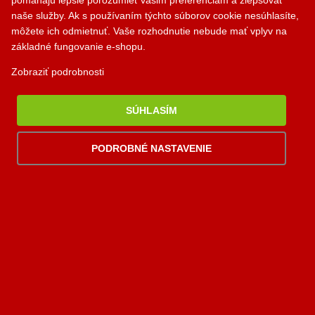
Komjatná 210
naše služby. Ak s používaním týchto súborov cookie nesúhlasíte,
okr. Ružomberok, 034 96
môžete ich odmietnuť. Vaše rozhodnutie nebude mať vplyv na
základné fungovanie e-shopu.
0948 949 949
Zobraziť podrobnosti
po-pi 8:00-18:00 hod.
palomino@palomino.sk
SÚHLASÍM
Možnosti dopravy
PODROBNÉ NASTAVENIE
Možnosti platby
Viac
informácií