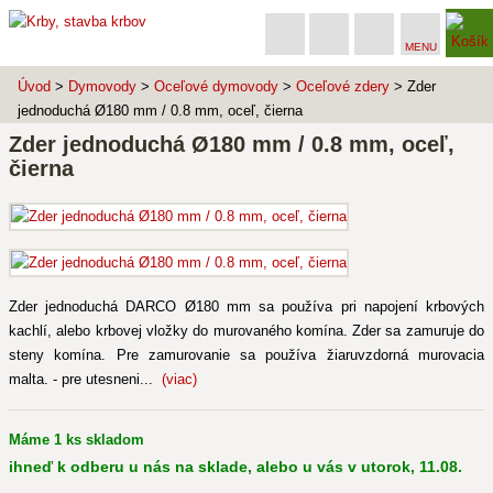
MENU
Úvod
>
Dymovody
>
Oceľové dymovody
>
Oceľové zdery
> Zder
jednoduchá Ø180 mm / 0.8 mm, oceľ, čierna
Zder jednoduchá Ø180 mm / 0.8 mm, oceľ,
čierna
Zder jednoduchá DARCO Ø180 mm sa používa pri napojení krbových
kachlí, alebo krbovej vložky do murovaného komína. Zder sa zamuruje do
steny komína. Pre zamurovanie sa používa žiaruvzdorná murovacia
malta. - pre utesneni...
(viac)
Máme 1 ks skladom
ihneď k odberu u nás na sklade, alebo u vás v utorok, 11.08.