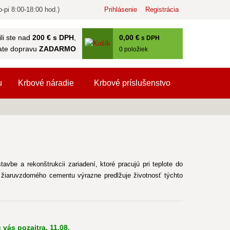
-pi 8:00-18:00 hod.)
Prihlásenie
Registrácia
0
,00 €
li ste nad
200 € s DPH
,
s DPH
ate dopravu
ZADARMO
0
položiek
u
Krbové náradie
Krbové príslušenstvo
avbe a rekonštrukcii zariadení, ktoré pracujú pri teplote do
e žiaruvzdorného cementu výrazne predlžuje životnosť týchto
vás pozajtra, 11.08.