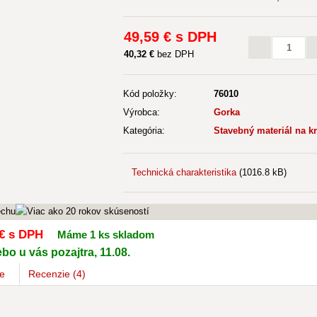
49
,59 €
s DPH
40
,32 €
bez DPH
Kód položky:
76010
Výrobca:
Gorka
Kategória:
Stavebný materiál na k
Technická charakteristika
(1016.8 kB)
€
s DPH
Máme 1 ks skladom
bo u vás pozajtra, 11.08.
e
Recenzie (4)