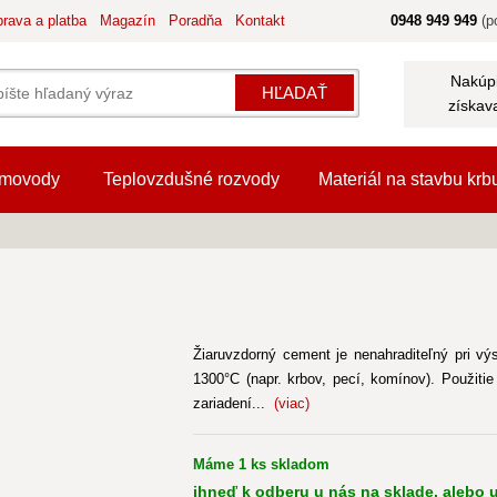
rava a platba
Magazín
Poradňa
Kontakt
0948 949 949
(po
Nakúpi
HĽADAŤ
získav
movody
Teplovzdušné rozvody
Materiál na stavbu krb
Žiaruvzdorný cement je nenahraditeľný pri výst
1300°C (napr. krbov, pecí, komínov). Použiti
zariadení...
(viac)
Máme 1 ks skladom
ihneď k odberu u nás na sklade, alebo u 