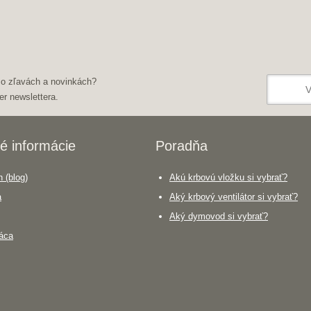
 o zľavách a novinkách?
er newslettera.
é informácie
Poradňa
 (blog)
Akú krbovú vložku si vybrať?
a
Aký krbový ventilátor si vybrať?
Aký dymovod si vybrať?
áca