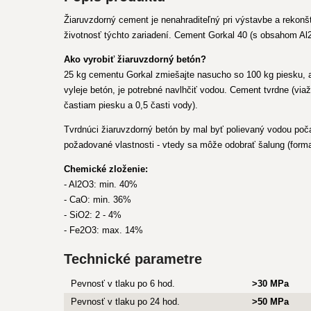
Žiaruvzdorný cement je nenahraditeľný pri výstavbe a rekonšt
životnosť týchto zariadení. Cement Gorkal 40 (s obsahom Al2
Ako vyrobiť žiaruvzdorný betón?
25 kg cementu Gorkal zmiešajte nasucho so 100 kg piesku, ale
vyleje betón, je potrebné navlhčiť vodou. Cement tvrdne (via
častiam piesku a 0,5 časti vody).
Tvrdnúci žiaruvzdorný betón by mal byť polievaný vodou poča
požadované vlastnosti - vtedy sa môže odobrať šalung (form
Chemické zloženie:
- Al2O3: min. 40%
- CaO: min. 36%
- SiO2: 2 - 4%
- Fe2O3: max. 14%
Technické parametre
Pevnosť v tlaku po 6 hod.
>30 MPa
Pevnosť v tlaku po 24 hod.
>50 MPa