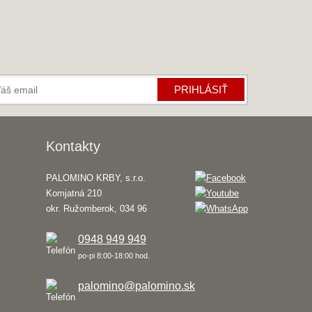
PRIHLÁSIŤ
Kontakty
PALOMINO KRBY, s.r.o.
Komjatná 210
okr. Ružomberok, 034 96
0948 949 949
po-pi 8:00-18:00 hod.
palomino@palomino.sk