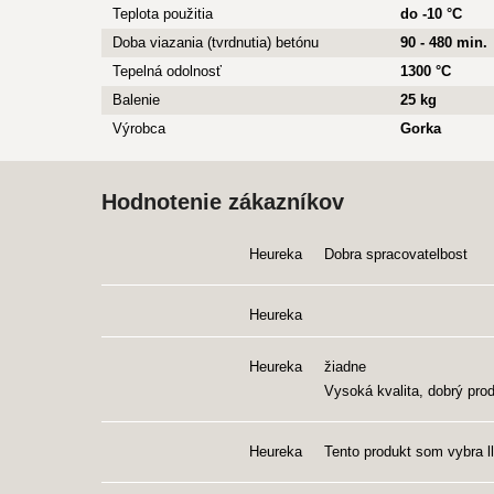
Teplota použitia
do -10 °C
Doba viazania (tvrdnutia) betónu
90 - 480 min.
Tepelná odolnosť
1300 °C
Balenie
25 kg
Výrobca
Gorka
Hodnotenie zákazníkov
Heureka
Dobra spracovatelbost
Heureka
Heureka
žiadne
Vysoká kvalita, dobrý pro
Heureka
Tento produkt som vybra ll