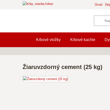
Úvod
Dop
Krbové vložky
Krbové kachle
Dy
Žiaruvzdorný cement (25 kg)