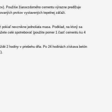
ínov). Použitie žiaruvzdorného cementu výrazne predlžuje
isovaných prvkov vystavených tepelnej záťaži.
ž pokiaľ nevznikne jednoliata masa. Podklad, na ktorý sa
kážete celé spotrebovať (použite pomer 1 časť cementu ku 4
každé 2 hodiny v priebehu dňa. Po 24 hodinách získava betón
).