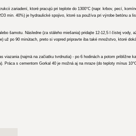
rukcii zariadení, ktoré pracujú pri teplote do 1300°C (napr. krbov, pecí, kom
O3 min. 40%) je hydraulické spojivo, ktoré sa používa pri výrobe betónu a l
bo šamotu. Následne (za stáleho miešania) pridajte 12-12,5 l čistej vody, a
že) už po 90 minútach, preto si vopred pripravte iba také množstvo, ktoré do
s viazania (najmä na začiatku tvrdnutia) - po 6 hodinách a potom približne 
a). Práca s cementom Gorkal 40 je možná aj na mraze (do teploty mínus 10°C