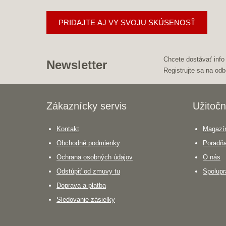
PRIDAJTE AJ VY SVOJU SKÚSENOSŤ
Chcete dostávať info
Newsletter
Registrujte sa na odb
Zákaznícky servis
Užitočn
Kontakt
Magazín
Obchodné podmienky
Poradň
Ochrana osobných údajov
O nás
Odstúpiť od zmuvy tu
Spolupr
Doprava a platba
Sledovanie zásielky