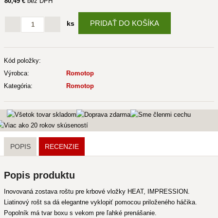
80
,49 €
bez DPH
PRIDAŤ DO KOŠÍKA
ks
Kód položky:
Výrobca:
Romotop
Kategória:
Romotop
POPIS
RECENZIE
Popis produktu
Inovovaná zostava roštu pre krbové vložky HEAT, IMPRESSION.
Liatinový rošt sa dá elegantne vyklopiť pomocou priloženého háčika.
Popolník má tvar boxu s vekom pre ľahké prenášanie.