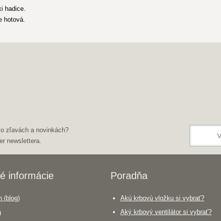
i hadice.
e hotová.
 o zľavách a novinkách?
er newslettera.
é informácie
Poradňa
 (blog)
Akú krbovú vložku si vybrať?
a
Aký krbový ventilátor si vybrať?