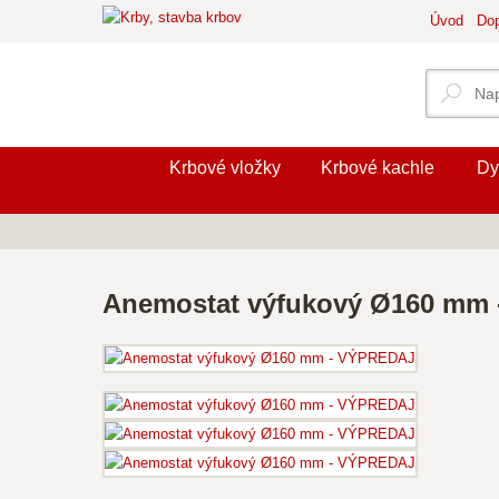
Úvod
Dop
Krbové vložky
Krbové kachle
Dy
Anemostat výfukový Ø160 mm