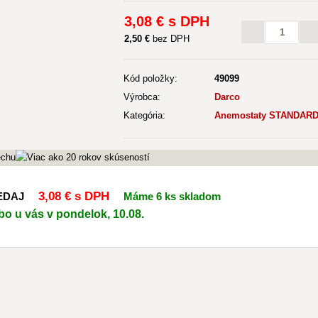
3
,08 €
s DPH
2
,50 €
bez DPH
Kód položky:
49099
Výrobca:
Darco
Kategória:
Anemostaty STANDAR
3
,08 €
s DPH
REDAJ
Máme 6 ks skladom
bo u vás v pondelok, 10.08.