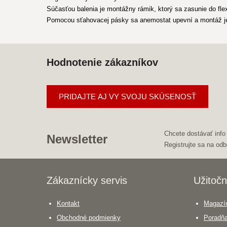
Súčasťou balenia je montážny rámik, ktorý sa zasunie do flex
Pomocou sťahovacej pásky sa anemostat upevní a montáž j
Hodnotenie zákazníkov
PRIDAJTE AJ VY SVOJU SKÚSENOSŤ
Chcete dostávať info
Newsletter
Registrujte sa na odb
Zákaznícky servis
Užitočn
Kontakt
Magazín
Obchodné podmienky
Poradň