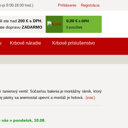
-pi 8:00-18:00 hod.)
Prihlásenie
Registrácia
0
,00 €
li ste nad
200 € s DPH
,
s DPH
ate dopravu
ZADARMO
0
položiek
u
Krbové náradie
Krbové príslušenstvo
tanierový ventil. Súčasťou balenia je montážny rámik, ktorý
cej pásky sa anemostat upevní a montáž je hotová.
(viac)
 vás v pondelok, 10.08.