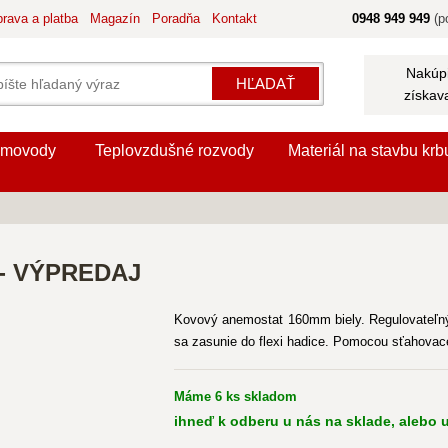
rava a platba
Magazín
Poradňa
Kontakt
0948 949 949
(po
Nakúpi
HĽADAŤ
získav
movody
Teplovzdušné rozvody
Materiál na stavbu krb
 - VÝPREDAJ
Kovový anemostat 160mm biely. Regulovateľný 
sa zasunie do flexi hadice. Pomocou sťahova
Máme 6 ks skladom
ihneď k odberu u nás na sklade, alebo u