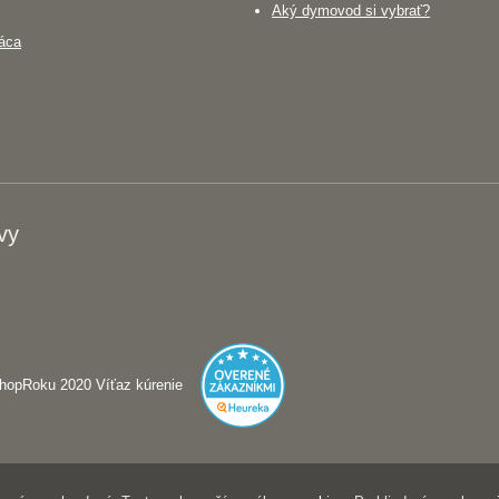
Aký dymovod si vybrať?
áca