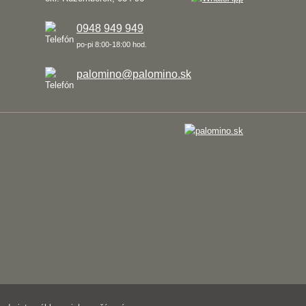
0948 949 949
po-pi 8:00-18:00 hod.
palomino@palomino.sk