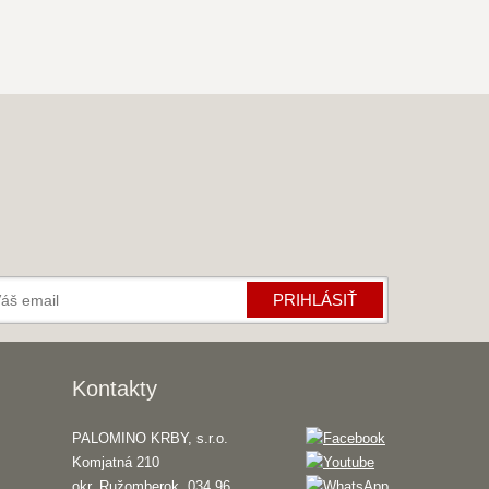
PRIHLÁSIŤ
Kontakty
PALOMINO KRBY, s.r.o.
Komjatná 210
okr. Ružomberok, 034 96