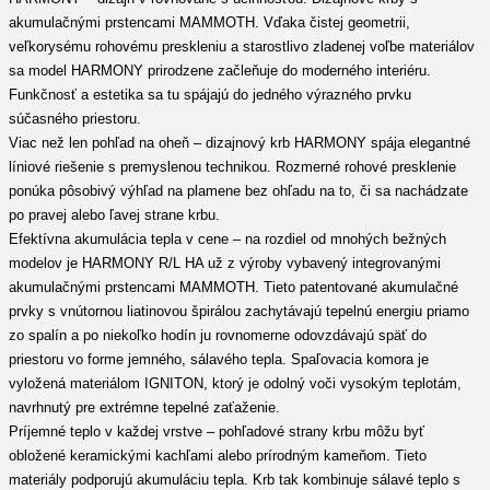
akumulačnými prstencami MAMMOTH. Vďaka čistej geometrii,
veľkorysému rohovému preskleniu a starostlivo zladenej voľbe materiálov
sa model HARMONY prirodzene začleňuje do moderného interiéru.
Funkčnosť a estetika sa tu spájajú do jedného výrazného prvku
súčasného priestoru.
Viac než len pohľad na oheň – dizajnový krb HARMONY spája elegantné
líniové riešenie s premyslenou technikou. Rozmerné rohové presklenie
ponúka pôsobivý výhľad na plamene bez ohľadu na to, či sa nachádzate
po pravej alebo ľavej strane krbu.
Efektívna akumulácia tepla v cene – na rozdiel od mnohých bežných
modelov je HARMONY R/L HA už z výroby vybavený integrovanými
akumulačnými prstencami MAMMOTH. Tieto patentované akumulačné
prvky s vnútornou liatinovou špirálou zachytávajú tepelnú energiu priamo
zo spalín a po niekoľko hodín ju rovnomerne odovzdávajú späť do
priestoru vo forme jemného, sálavého tepla. Spaľovacia komora je
vyložená materiálom IGNITON, ktorý je odolný voči vysokým teplotám,
navrhnutý pre extrémne tepelné zaťaženie.
Príjemné teplo v každej vrstve – pohľadové strany krbu môžu byť
obložené keramickými kachľami alebo prírodným kameňom. Tieto
materiály podporujú akumuláciu tepla. Krb tak kombinuje sálavé teplo s