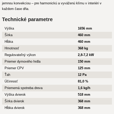
jemnou konvekciou – pre harmonickú a vyváženú klímu v interiéri v
každom čase dňa.
Technické parametre
Výška
1656 mm
Šírka
460 mm
Hĺbka
460 mm
Hmotnosť
368 kg
Regulovateľný výkon
2,8-7,2 kW
Priemer dymového hrdla
150 mm
Priemer CPV
125 mm
Ťah
12 Pa
Účinnosť
81,0 %
Priemerná spotreba dreva
1,6 kg/h
Výška dvierok
518 mm
Šírka dvierok
368 mm
Hĺbka dvierok
368 mm