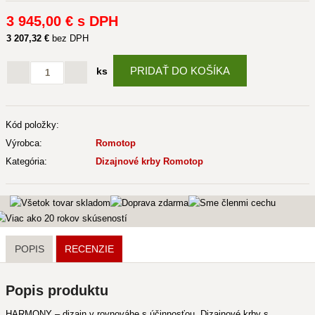
3 945
,00 €
s DPH
3 207
,32 €
bez DPH
PRIDAŤ DO KOŠÍKA
ks
Kód položky:
Výrobca:
Romotop
Kategória:
Dizajnové krby Romotop
POPIS
RECENZIE
Popis produktu
HARMONY – dizajn v rovnováhe s účinnosťou. Dizajnové krby s