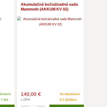
Akumulačná bočná/zadná sada
NASTAV
Mammoth (AKKUM KV 02)
predĺžen
140
,00 €
53
,00 
dávateľa
Na objednávku
 7 dní
s DPH
6-7 týždňov
s DPH