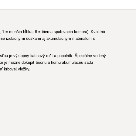
1 = menšia hĺbka, 6 = čierna spaľovacia komora). Kvalitná
anie izolačnými doskami aj akumulačným materiálom s
ťou je výklopný liatinový rošt a popolník. Špeciálne vedený
ožke je možné dokúpiť bočnú a hornú akumulačnú sadu
ť krbovej vložky.