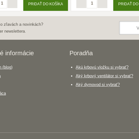
PRIDAŤ DO KOŠÍKA
PRIDAŤ DO
 o zľavách a novinkách?
er newslettera.
é informácie
Poradňa
 (blog)
Akú krbovú vložku si vybrať?
a
Aký krbový ventilátor si vybrať?
Aký dymovod si vybrať?
áca