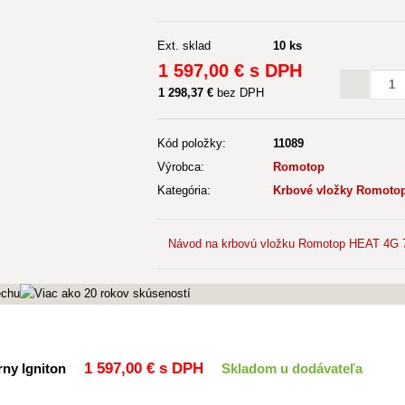
Ext. sklad
10 ks
1 597
,00 €
s DPH
1 298
,37 €
bez DPH
Kód položky:
11089
Výrobca:
Romotop
Kategória:
Krbové vložky Romotop 
Návod na krbovú vložku Romotop HEAT 4G 
1 597
,00 €
s DPH
rny Igniton
Skladom u dodávateľa