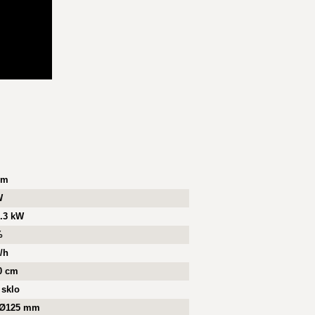
mm
W
7.3 kW
%
/h
40 cm
 sklo
 Ø125 mm