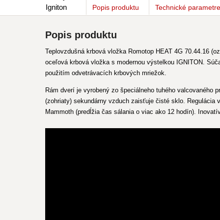
Popis
produktu
Technické parametr
Popis produktu
Teplovzdušná krbová vložka Romotop HEAT 4G 70.44.16 (ozna
oceľová krbová vložka s modernou výstelkou IGNITON. Súčasť
použitím odvetrávacích krbových mriežok.
Rám dverí je vyrobený zo špeciálneho tuhého valcovaného pro
(zohriaty) sekundárny vzduch zaisťuje čisté sklo. Reguláci
Mammoth (predĺžia čas sálania o viac ako 12 hodín). Inova