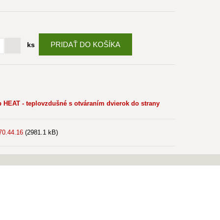
PRIDAŤ DO KOŠÍKA
ks
HEAT - teplovzdušné s otváraním dvierok do strany
70.44.16
(2981.1 kB)