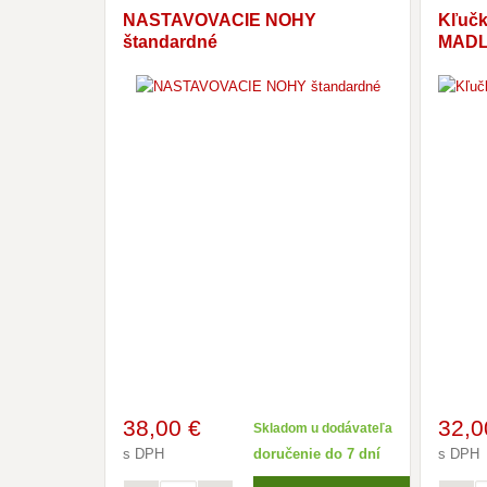
NASTAVOVACIE NOHY
Kľučk
štandardné
MADL
38
,00 €
32
,0
Skladom u dodávateľa
s DPH
doručenie do 7 dní
s DPH