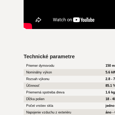
Technické parametre
Priemer dymovodu
150 
Nominálny výkon
5.6 k
Rozsah výkonu
2.8 - 
Účinnosť
85.1 
Priemerná spotreba dreva
1.6 kg
Dĺžka polien
18 - 
Počet vrstiev skla
jedno
Napojenie vzduchu z exteriéru
áno -