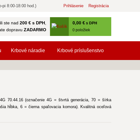
-pi 8:00-18:00 hod.)
Prihlásenie
Registrácia
0
,00 €
li ste nad
200 € s DPH
,
s DPH
ate dopravu
ZADARMO
0
položiek
u
Krbové náradie
Krbové príslušenstvo
G 70.44.16 (označenie 4G = štvrtá generácia, 70 = šírka
a hĺbka, 6 = čierna spaľovacia komora). Kvalitná oceľová