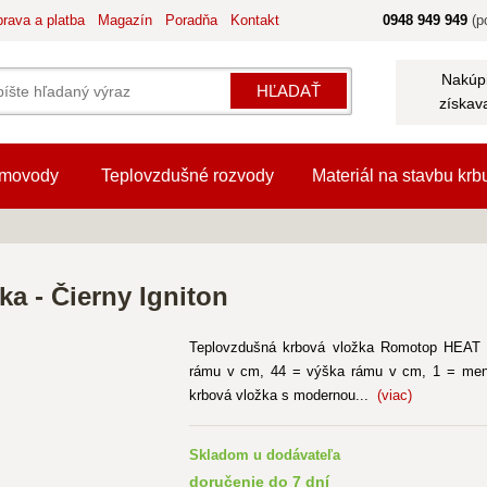
rava a platba
Magazín
Poradňa
Kontakt
0948 949 949
(po
Nakúpi
HĽADAŤ
získav
movody
Teplovzdušné rozvody
Materiál na stavbu krb
ka - Čierny Igniton
Teplovzdušná krbová vložka Romotop HEAT 4
rámu v cm, 44 = výška rámu v cm, 1 = menši
krbová vložka s modernou...
(viac)
Skladom u dodávateľa
doručenie do 7 dní