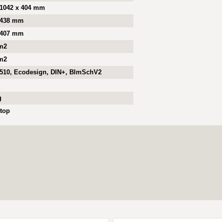
 1042 x 404 mm
 438 mm
 407 mm
m2
m2
510, Ecodesign, DIN+, BImSchV2
g
top