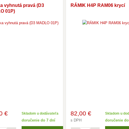
a vyhnutá pravá (D3
RÁMIK H4P RAM06 krycí
O 01P)
0 €
82
,00 €
Skladom u dodávateľa
Skladom u do
doručenie do 7 dní
s DPH
doručenie do