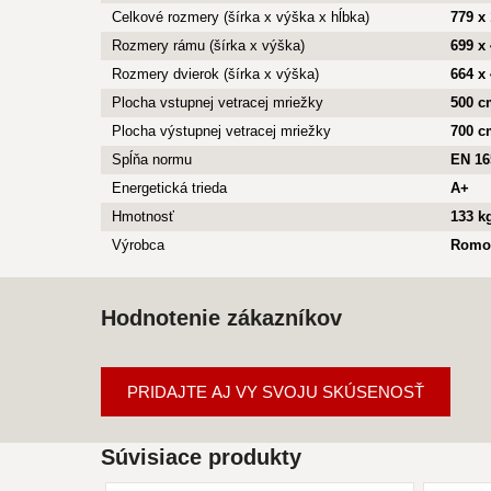
Celkové rozmery (šírka x výška x hĺbka)
779 x
Rozmery rámu (šírka x výška)
699 x
Rozmery dvierok (šírka x výška)
664 x
Plocha vstupnej vetracej mriežky
500 c
Plocha výstupnej vetracej mriežky
700 c
Spĺňa normu
EN 16
Energetická trieda
A+
Hmotnosť
133 k
Výrobca
Romo
Hodnotenie zákazníkov
PRIDAJTE AJ VY SVOJU SKÚSENOSŤ
Súvisiace produkty