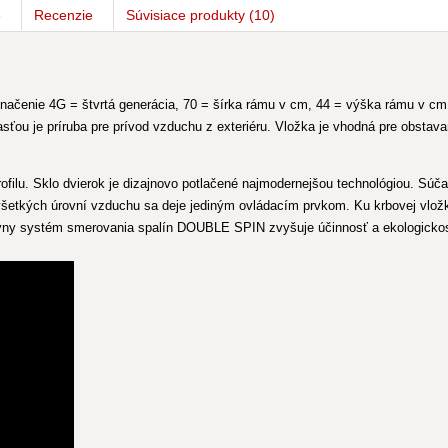
e
Recenzie
Súvisiace
produkty
(10)
čenie 4G = štvrtá generácia, 70 = šírka rámu v cm, 44 = výška rámu v cm, 
ou je príruba pre prívod vzduchu z exteriéru. Vložka je vhodná pre obstav
filu. Sklo dvierok je dizajnovo potlačené najmodernejšou technológiou. Súčas
a všetkých úrovní vzduchu sa deje jediným ovládacím prvkom. Ku krbovej vl
tívny systém smerovania spalín DOUBLE SPIN zvyšuje účinnosť a ekologickos