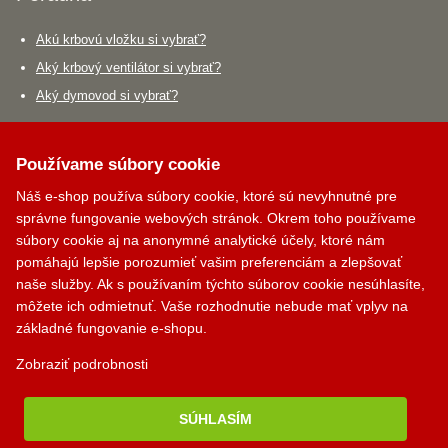
Akú krbovú vložku si vybrať?
Aký krbový ventilátor si vybrať?
Aký dymovod si vybrať?
Krbík
Kontakty
Inteligentný krbový asistent
Používame súbory cookie
PALOMINO KRBY, s.r.o.
Náš e-shop používa súbory cookie, ktoré sú nevyhnutné pre
Komjatná 210
správne fungovanie webových stránok. Okrem toho používame
okr. Ružomberok, 034 96
súbory cookie aj na anonymné analytické účely, ktoré nám
pomáhajú lepšie porozumieť vašim preferenciám a zlepšovať
0948 949 949
naše služby. Ak s používaním týchto súborov cookie nesúhlasíte,
môžete ich odmietnuť. Vaše rozhodnutie nebude mať vplyv na
po-pi 8:00-18:00 hod.
základné fungovanie e-shopu.
palomino@palomino.sk
Zobraziť podrobnosti
Možnosti dopravy
SÚHLASÍM