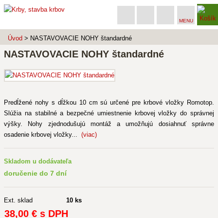
MENU
Úvod
> NASTAVOVACIE NOHY štandardné
NASTAVOVACIE NOHY štandardné
Predĺžené nohy s dĺžkou 10 cm sú určené pre krbové vložky Romotop.
Slúžia na stabilné a bezpečné umiestnenie krbovej vložky do správnej
výšky. Nohy zjednodušujú montáž a umožňujú dosiahnuť správne
osadenie krbovej vložky...
(viac)
Skladom u dodávateľa
doručenie do 7 dní
Ext. sklad
10 ks
38
,00 €
s DPH