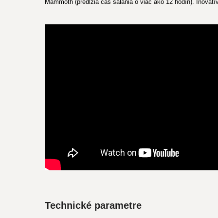
Mammoth (predĺžia čas sálania o viac ako 12 hodín). Inova
Technické parametre