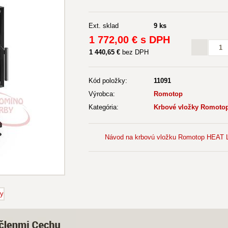
Ext. sklad
9 ks
1 772
,00 €
s DPH
1 440
,65 €
bez DPH
Kód položky:
11091
Výrobca:
Romotop
Kategória:
Krbové vložky Romotop 
Návod na krbovú vložku Romotop HEAT L