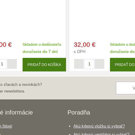
,00 €
32
,00 €
Skladom u dodávateľa
Skladom u do
doručenie do 7 dní
s DPH
doručenie do
PRIDAŤ DO KOŠÍKA
PRIDAŤ DO
 o zľavách a novinkách?
er newslettera.
é informácie
Poradňa
 (blog)
Akú krbovú vložku si vybrať?
a
Aký krbový ventilátor si vybrať?