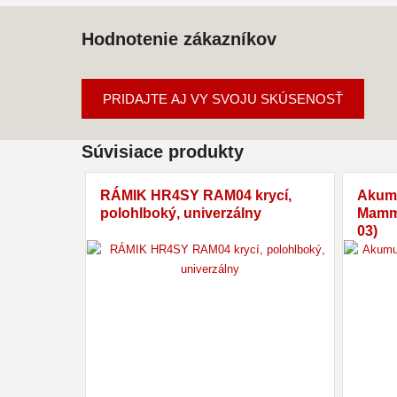
Hodnotenie zákazníkov
PRIDAJTE AJ VY SVOJU SKÚSENOSŤ
Súvisiace produkty
RÁMIK HR4SY RAM04 krycí,
Akumu
polohlboký, univerzálny
Mamm
03)