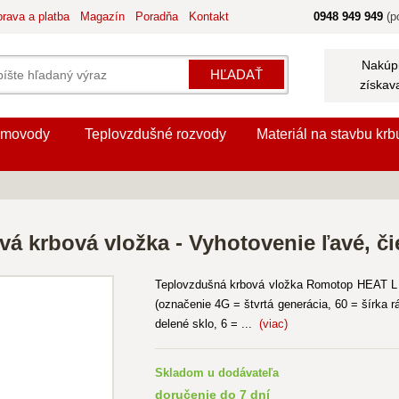
rava a platba
Magazín
Poradňa
Kontakt
0948 949 949
(po
Nakúpi
HĽADAŤ
získav
movody
Teplovzdušné rozvody
Materiál na stavbu krb
vá krbová vložka - Vyhotovenie ľavé, či
Teplovzdušná krbová vložka Romotop HEAT L 
(označenie 4G = štvrtá generácia, 60 = šírka
delené sklo, 6 = ...
(viac)
Skladom u dodávateľa
doručenie do 7 dní