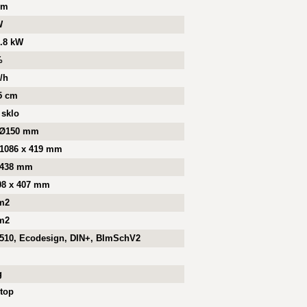
mm
W
8.8 kW
%
/h
35 cm
 sklo
 Ø150 mm
 1086 x 419 mm
 438 mm
08 x 407 mm
m2
m2
510, Ecodesign, DIN+, BImSchV2
g
top