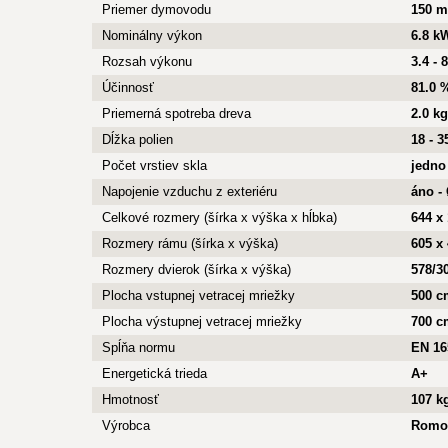
Priemer dymovodu
150 
Nominálny výkon
6.8 k
Rozsah výkonu
3.4 - 
Účinnosť
81.0 
Priemerná spotreba dreva
2.0 kg
Dĺžka polien
18 - 
Počet vrstiev skla
jedno
Napojenie vzduchu z exteriéru
áno -
Celkové rozmery (šírka x výška x hĺbka)
644 x
Rozmery rámu (šírka x výška)
605 x
Rozmery dvierok (šírka x výška)
578/3
Plocha vstupnej vetracej mriežky
500 c
Plocha výstupnej vetracej mriežky
700 c
Spĺňa normu
EN 16
Energetická trieda
A+
Hmotnosť
107 k
Výrobca
Romo