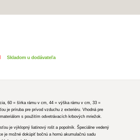
H
Skladom u dodávateľa
ia, 60 = šírka rámu v cm, 44 = výška rámu v cm, 33 =
u je príruba pre prívod vzduchu z exteriéru. Vhodná pre
materiálom s použitím odvetrávacích krbových mriežok.
ťou je výklopný liatinový rošt a popolník. Špeciálne vedený
ožke je možné dokúpiť bočnú a hornú akumulačnú sadu