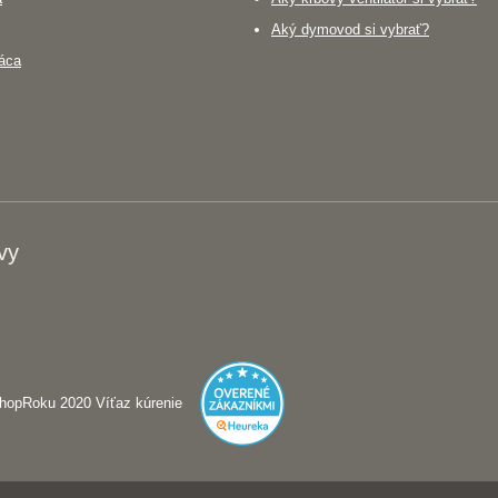
Aký dymovod si vybrať?
áca