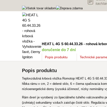
HEAT L 4G S 60.44.33.26 - rohová krbov
doručenie do 7 dní
Popis
produktu
Technické parame
Popis produktu
Teplovzdušná krbová vložka Romotop HEAT L 4G S 60.44.33.2
hĺbka rámu v cm, 2 = delené sklo, 6 = čierna spaľovacia kom
nízkoenergetické domy (vysoká účinnosť, nízky nominálny v
Rám dverí je vyrobený zo špeciálneho tuhého valcovaného pro
(zohriaty) sekundárny vzduch zaisťuje čisté sklo. Reguláci