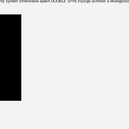
tívny systém smerovania spalín DOUBLE SPIN zvyšuje účinnosť a ekologickos