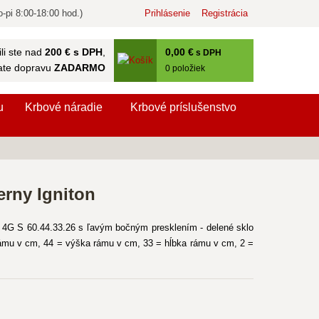
-pi 8:00-18:00 hod.)
Prihlásenie
Registrácia
0
,00 €
li ste nad
200 € s DPH
,
s DPH
ate dopravu
ZADARMO
0
položiek
u
Krbové náradie
Krbové príslušenstvo
erny Igniton
4G S 60.44.33.26 s ľavým bočným presklením - delené sklo
 rámu v cm, 44 = výška rámu v cm, 33 = hĺbka rámu v cm, 2 =