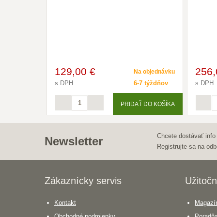
129
,00 €
256
Na objednávku
s DPH
6-7 týždňov
s DPH
PRIDAŤ DO KOŠÍKA
Chcete dostávať info
Newsletter
Registrujte sa na odb
Zákaznícky servis
Užitočn
Kontakt
Magazín
Obchodné podmienky
Poradň