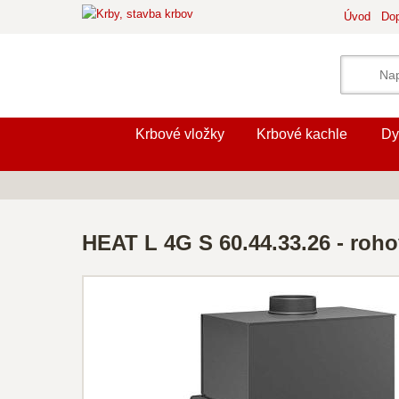
Úvod
Dop
Krbové vložky
Krbové kachle
Dy
HEAT L 4G S 60.44.33.26 - roho