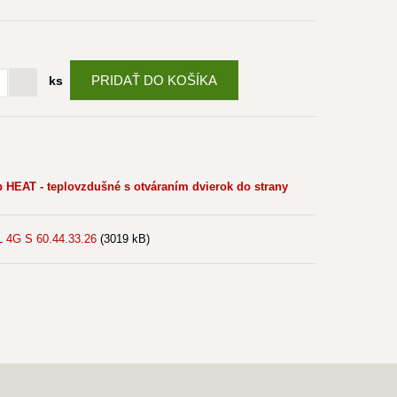
PRIDAŤ DO KOŠÍKA
ks
HEAT - teplovzdušné s otváraním dvierok do strany
 4G S 60.44.33.26
(3019 kB)