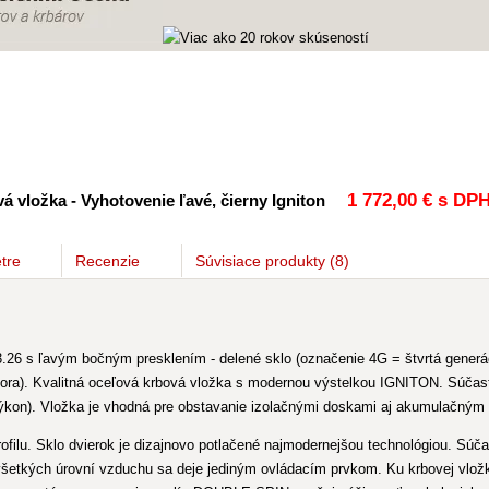
1 772
,00 €
s DP
á vložka - Vyhotovenie ľavé, čierny Igniton
tre
Recenzie
Súvisiace
produkty
(8)
6 s ľavým bočným presklením - delené sklo (označenie 4G = štvrtá generác
ora). Kvalitná oceľová krbová vložka s modernou výstelkou IGNITON. Súčasťo
ýkon). Vložka je vhodná pre obstavanie izolačnými doskami aj akumulačným 
filu. Sklo dvierok je dizajnovo potlačené najmodernejšou technológiou. Súčas
a všetkých úrovní vzduchu sa deje jediným ovládacím prvkom. Ku krbovej vl