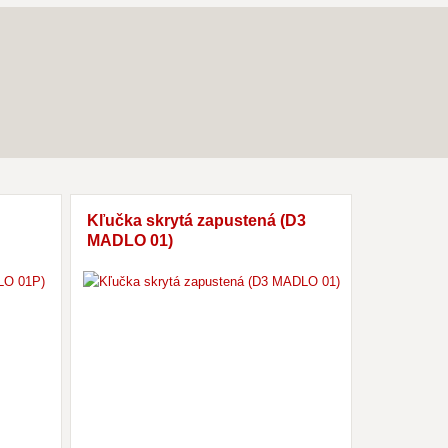
Kľučka skrytá zapustená (D3
Akumulač
MADLO 01)
Mammoth