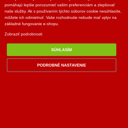
PALOMINO KRBY, s.r.o.
pomáhajú lepšie porozumieť vašim preferenciám a zlepšovať
Komjatná 210
naše služby. Ak s používaním týchto súborov cookie nesúhlasíte,
okr. Ružomberok, 034 96
môžete ich odmietnuť. Vaše rozhodnutie nebude mať vplyv na
základné fungovanie e-shopu.
0948 949 949
Zobraziť podrobnosti
po-pi 8:00-18:00 hod.
palomino@palomino.sk
SÚHLASÍM
PODROBNÉ NASTAVENIE
Možnosti dopravy
Možnosti platby
Viac