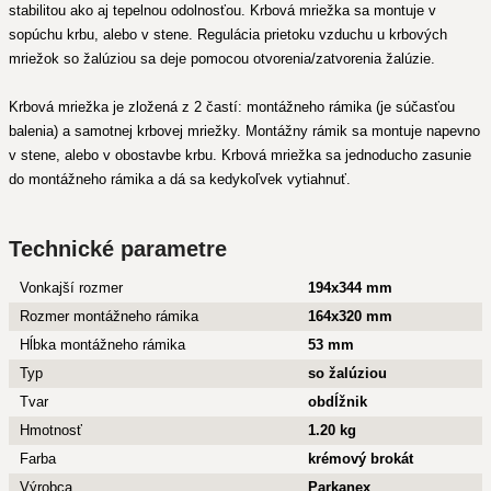
stabilitou ako aj tepelnou odolnosťou. Krbová mriežka sa montuje v
sopúchu krbu, alebo v stene. Regulácia prietoku vzduchu u krbových
mriežok so žalúziou sa deje pomocou otvorenia/zatvorenia žalúzie.
Krbová mriežka je zložená z 2 častí: montážneho rámika (je súčasťou
balenia) a samotnej krbovej mriežky. Montážny rámik sa montuje napevno
v stene, alebo v obostavbe krbu. Krbová mriežka sa jednoducho zasunie
do montážneho rámika a dá sa kedykoľvek vytiahnuť.
Technické parametre
Vonkajší rozmer
194x344 mm
Rozmer montážneho rámika
164x320 mm
Hĺbka montážneho rámika
53 mm
Typ
so žalúziou
Tvar
obdĺžnik
Hmotnosť
1.20 kg
Farba
krémový brokát
Výrobca
Parkanex