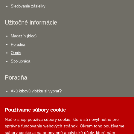
Sledovanie zásielky
Užitočné informácie
Magazín (blog)
Poradňa
O nás
Spolupráca
Poradňa
Akú krbovú vložku si vybrať?
Aký krbový ventilátor si vybrať?
Aký dymovod si vybrať?
Používame súbory cookie
Náš e-shop používa súbory cookie, ktoré sú nevyhnutné pre
Krbík
Kontakty
správne fungovanie webových stránok. Okrem toho používame
Inteligentný krbový asistent
súbory cookie aj na anonymné analytické účely, ktoré nám