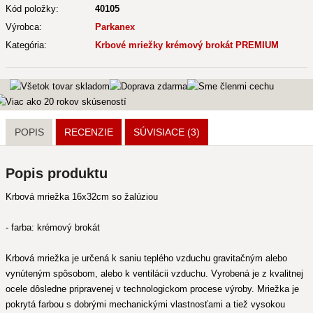
Kód položky:
40105
Výrobca:
Parkanex
Kategória:
Krbové mriežky krémový brokát PREMIUM
POPIS
RECENZIE
SÚVISIACE
(3)
Popis produktu
Krbová mriežka 16x32cm so žalúziou
- farba: krémový brokát
Krbová mriežka je určená k saniu teplého vzduchu gravitačným alebo
vynúteným spôsobom, alebo k ventilácii vzduchu. Vyrobená je z kvalitnej
ocele dôsledne pripravenej v technologickom procese výroby. Mriežka je
pokrytá farbou s dobrými mechanickými vlastnosťami a tiež vysokou